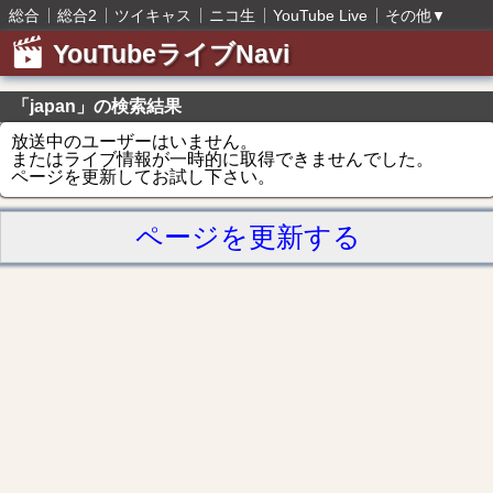
総合
総合2
ツイキャス
ニコ生
YouTube Live
その他
▼
YouTubeライブNavi
「japan」の検索結果
放送中のユーザーはいません。
またはライブ情報が一時的に取得できませんでした。
ページを更新してお試し下さい。
ページを更新する