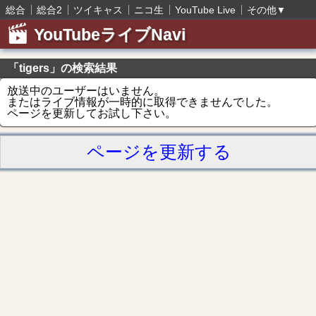
総合
総合2
ツイキャス
ニコ生
YouTube Live
その他
▼
YouTubeライブNavi
「tigers」の検索結果
放送中のユーザーはいません。
またはライブ情報が一時的に取得できませんでした。
ページを更新してお試し下さい。
ページを更新する