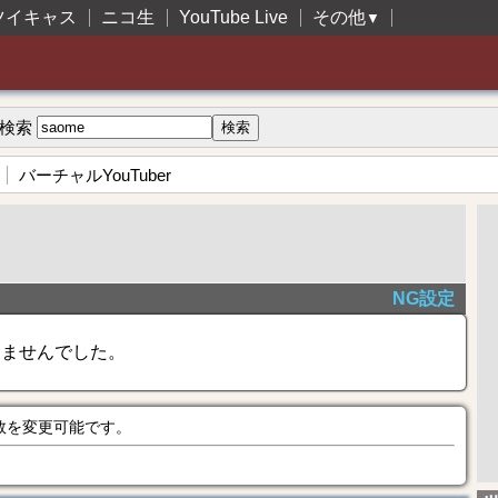
ツイキャス
ニコ生
YouTube Live
その他
▼
検索
バーチャルYouTuber
NG設定
きませんでした。
数を変更可能です。