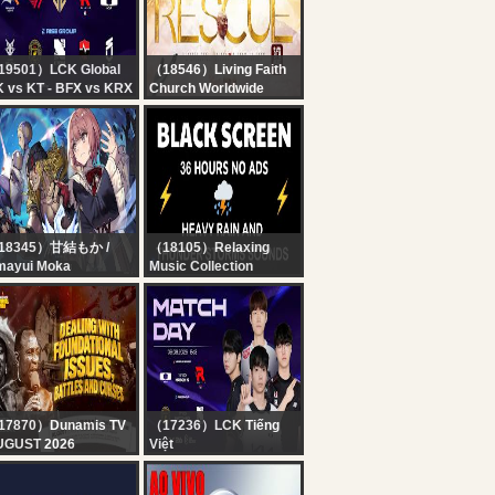
Reporter
19501）LCK Global
（18546）Living Faith
 vs KT - BFX vs KRX
Church Worldwide
2026 LCK
COVENANT DAY OF
RESCUE SERVICE | 9,
AUGUST 2026 | FAITH
TABERNACLE OTA
18345）甘結もか /
（18105）Relaxing
mayui Moka
Music Collection
第3回 #もかCUP
? Heavy Rain and
on2】TOP8決勝トーナ
Thunder Sounds for
ント！！！【 ぶいすぽ
Sleeping - Black
！甘結もか 】
Screen | Perfect
Thunderstorm for Rest,
Live
17870）Dunamis TV
（17236）LCK Tiếng
UGUST 2026
Việt
OINTING SERVICE ||
Bình Luận Tiếng Việt:
 WEEKS OF REVIVAL
DK vs KT l BFX vs KRX