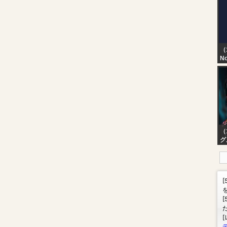
[W
（
No
TN
T
D
（
グ
VL
St
Pa
S
#V