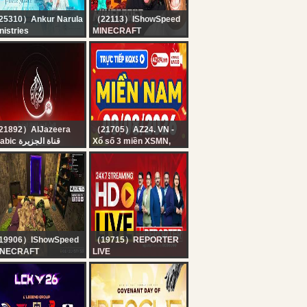
25310）Ankur Narula
（22113）IShowSpeed
nistries
MINECRAFT
 SPECIAL SUNDAY
HARDCORE ALL
ETING। 09-08-2026
BOSSES DAY 3 ???‍♂️ft.
#live
KaiCenat
nkurNarulaMinistries
21892）AlJazeera
（21705）AZ24. VN -
Arabic قناة الجزيرة
Xổ số 3 miền XSMN,
البث الحي لقناة الجزي |
XSMB, XSMT hôm nay
التغطية مستم
XSMN 9/8/2026 ? Trực
tiếp xổ số miền Nam
hôm nay chủ nhật -
SXMN ngày 9 tháng 8 -
XS miền Nam
19906）IShowSpeed
（19715）REPORTER
INECRAFT
LIVE
ARDCORE ALL
24x7 Reporter Live TV |
SSES DAY 2 ???‍♂️ft.
Kerala Rain Alert Live |
iCenat (Part 2)
HD Streaming | Latest
Malayalam News |