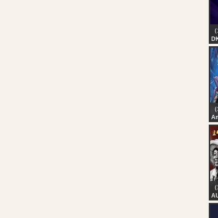
（
DK
| 
（
A
【
2
メ
っ
（
A
AN
5