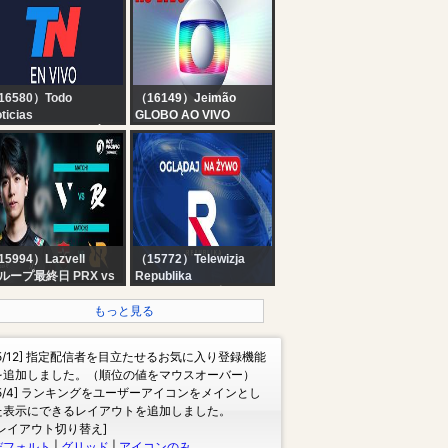
EEK 2] || 09-08-2026
| LCK 2026
16580）Todo
（16149）Jeimão
ticias
GLOBO AO VIVO
 EN VIVO - SEGUÍ LA
AGORA HD HOJE
RANSMISIÓN EN VIVO
09/08/2026
E TODO NOTICIAS
15994）Lazvell
（15772）Telewizja
ループ最終日 PRX vs
Republika
 / NS vs RRQ - Group
RELACJA NA ŻYWO -
age Week4 - VCT
OGLĄDAJ Telewizja
もっと見る
cific 2026
Republika
tage2【VALORANT】
[5/12] 指定配信者を目立たせるお気に入り登録機能
CTWatchParty
を追加しました。（順位の値をマウスオーバー）
[5/4] ランキングをユーザーアイコンをメインとし
た表示にできるレイアウトを追加しました。
[レイアウト切り替え]
デフォルト
|
グリッド
|
アイコンのみ