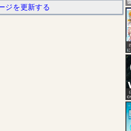
ージを更新する
（
に
本
2
（
Ch
VL
- 
Gr