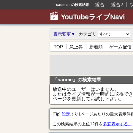
総合
総合2
「saome」の検索結果
YouTubeライブNavi
表示変更▼
カテゴリ
TOP
急上昇
新着順
ゲーム配信
「saome」の検索結果
放送中のユーザーはいません。
またはライブ情報が一時的に取得で
ページを更新してお試し下さい。
[Tip]
設定
より1ページあたりの最大表示件
この検索結果の上位12件を
多窓表示する。