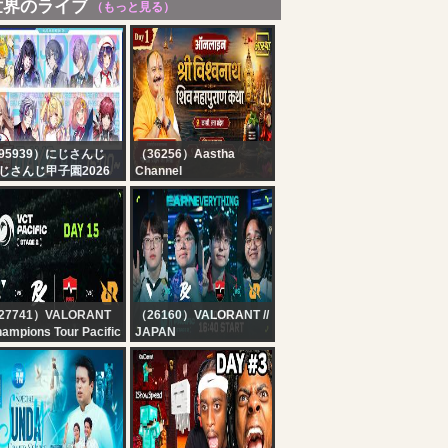
世界のライブ
（もっと見る）
95939）にじさんじ
（36256）Aastha
じさんじ甲子園2026
Channel
戦 Day2【 #にじ甲
Day-01| श्री विश्वनाथ शिव
026_Day2 】
महापुराण कथा | पूज्य पंडित
प्रदीप जी मिश्रा |वाराणसी,उत्तर
प्रदेश #mahadev
27741）VALORANT
（26160）VALORANT //
ampions Tour Pacific
JAPAN
 vs PRX / NS vs RRQ
VCT Pacific 2026 :
VCT Pacific - Stage 2 -
STAGE 2 - DAY 15
oups - Day 15