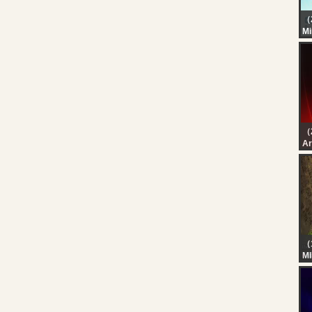
（
Mi
?
ME
? 
@A
（
رة
رة
（
M
H
BO
Ka