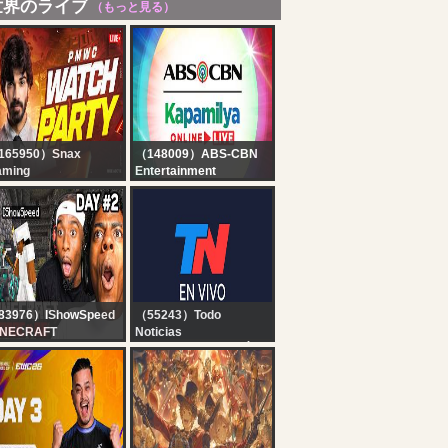
世界のライブ
（もっと見る）
165950）Snax
（148009）ABS-CBN
aming
Entertainment
MWC at EWC GROUP
Kapamilya Online Live |
AGE DAY 3 -
August 8, 2026
ATCHPARTY WITH
NAX
83976）IShowSpeed
（55243）Todo
INECRAFT
Noticias
ARDCORE ALL
TN EN VIVO - SEGUÍ LA
SSES DAY 2 ???‍♂️ft.
TRANSMISIÓN EN VIVO
iCenat
DE TODO NOTICIAS