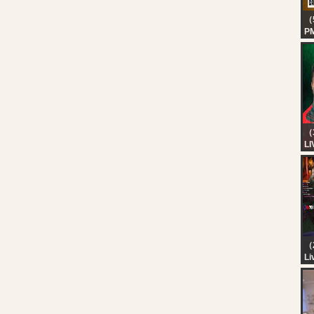
（
P
Gr
（
LI
vs
Ma
Ba
Sp
（
Li
KA
M
M
A