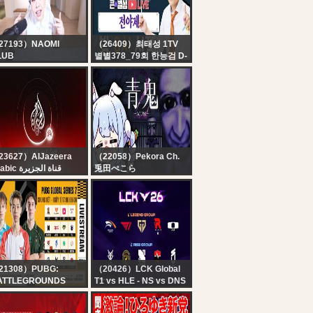
HARDCORE* DAY 1
at 2026 ESPORTS
RT 2
WORLD CUP
27193）NAOMI
（26409）최태성 1TV
LUB
별별378_79회 한능검 D-
今年初生配信】喋ろう
1 합격을 원한다면 ☆
会 in NYC【新居】
전!!!야!!!제!!!☆｜별★밤
1TV
23627）AlJazeera
（22058）Pekora Ch.
Arabic قناة الجزيرة
兎田ぺこら
البث الحي لقناة الجزي |
【青鬼2】はじめての青
التغطية مستم
鬼２【ホロライブ/兎田ぺ
こら】
21308）PUBG:
（20426）LCK Global
ATTLEGROUNDS
T1 vs HLE - NS vs DNS
IETNAM
| 2026 LCK
[PGS 7] Chung Kết -