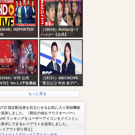
ày 1: ?? AL, ?? 17,
 MiTH, ?? FLC, ?? VP,
IS, ?? DNS, ?? FS,
TL, GK...
20048）REPORTER
（19659）ReHacQ−リ
VE
ハック−【公式】
x7 Reporter Live TV |
【ReHacQ生配信】聞き
rala Rain Alert Live |
たいニュース！視聴者の
 Streaming | Latest
質問に答えるニュース番
layalam News |
組【ひろゆき&西村ゆか
porter
vs乙武洋匡vs中室牧子
vs高橋弘樹vs西田亮
介】
19369）NTE 公式
（19157）MBCNEWS
NTE】Ver.1.3予告番組
"혼인신고 하면 호구?"..
22개 불이익 바꾼다 -
[LIVE] MBC 뉴스데스크
もっと見る
2026년 08월 08일
[5/12] 指定配信者を目立たせるお気に入り登録機能
を追加しました。（順位の値をマウスオーバー）
[5/4] ランキングをユーザーアイコンをメインとし
た表示にできるレイアウトを追加しました。
[レイアウト切り替え]
デフォルト
|
グリッド
|
アイコンのみ