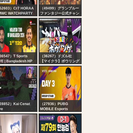
52603）Cr7 HORAA
（49499）グランブルー
MWC WATCHPARTY
ファンタジー公式チャン
oup B | Day 1
ネル
グラブル生放送 ようこそ
真夏のショータイムSP
36547）T Sports
（36267）ドズル社
VE | Bangladesh HP
【マイクラ】ボウリング
 Malaysia | 1st T20 |
でストライクとると動け
laysia Tour of
るエンドラ討伐【ドズル
ngladesh 2026 | T
社生放送】
orts
28852）Kai Cenat
（27936）PUBG
ve
MOBILE Esports
I X SPEED
[EN] PMWC at EWC 26
INECRAFT
Group Stage Day 3 |
ARATHON BEATING
GROUP B | PUBG
LL BOSSES
MOBILE WORLD CUP