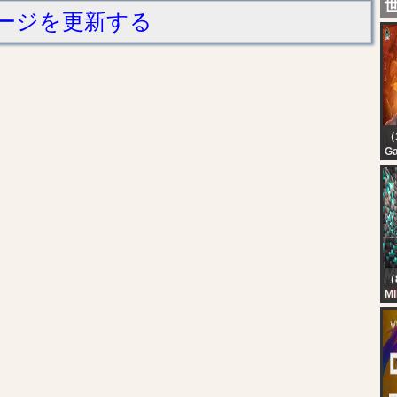
ージを更新する
（
G
P
ST
W
S
（
M
H
BO
Ka