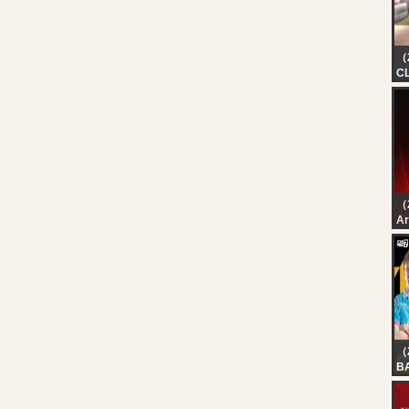
*
PA
（
C
【
大
（
رة
رة
（
B
V
? 