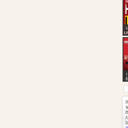
Ng
??
TW
??
（
LI
24
Ke
HD
Ma
Re
（
【