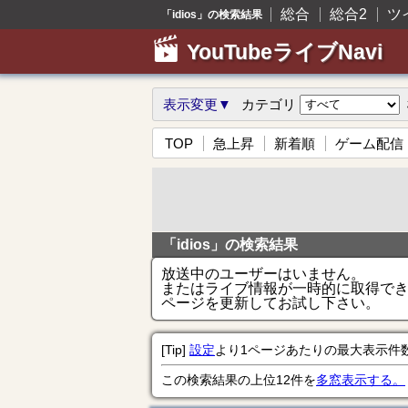
総合
総合2
ツ
「idios」の検索結果
YouTubeライブNavi
表示変更▼
カテゴリ
TOP
急上昇
新着順
ゲーム配信
「idios」の検索結果
放送中のユーザーはいません。
またはライブ情報が一時的に取得で
ページを更新してお試し下さい。
[Tip]
設定
より1ページあたりの最大表示件
この検索結果の上位12件を
多窓表示する。