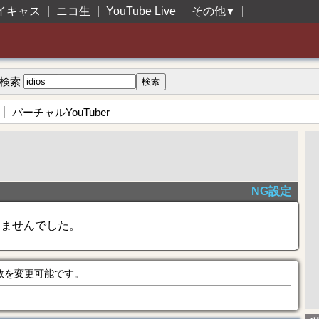
イキャス
ニコ生
YouTube Live
その他
▼
検索
バーチャルYouTuber
NG設定
きませんでした。
数を変更可能です。