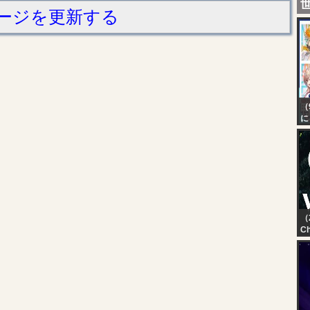
ージを更新する
（
に
本
2
（
Ch
VL
- 
Gr