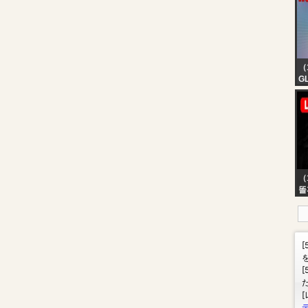
[W
（
G
A
09
（
똘
아
습