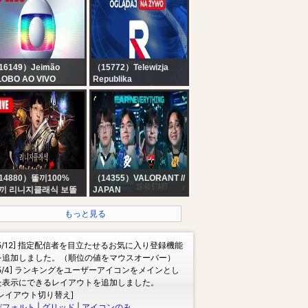
EEK 2] || 09-08-2026
DE TODO NOTICIAS
16149）Jeimão
（15772）Telewizja
LOBO AO VIVO
Republika
GORA HD HOJE
RELACJA NA ŻYWO -
/08/2026
OGLĄDAJ Telewizja
Republika
14880）똘끼100%
（14355）VALORANT //
끼 리니지클래식 보똘
JAPAN
스테어 버젼! 훅주똘 연
VCT Pacific 2026 :
갑니다
STAGE 2 - DAY 15
もっと見る
[5/12] 指定配信者を目立たせるお気に入り登録機能
を追加しました。（順位の値をマウスオーバー）
[5/4] ランキングをユーザーアイコンをメインとし
た表示にできるレイアウトを追加しました。
[レイアウト切り替え]
デフォルト
|
グリッド
|
アイコンのみ