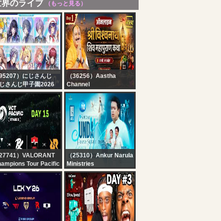
世界のライブ
（もっと見る）
95207）にじさんじ
（36256）Aastha
じさんじ甲子園2026
Channel
戦 Day2【 #にじ甲
Day-01| श्री विश्वनाथ शिव
026_Day2 】
महापुराण कथा | पूज्य पंडित
प्रदीप जी मिश्रा |वाराणसी,उत्तर
प्रदेश #mahadev
27741）VALORANT
（25310）Ankur Narula
ampions Tour Pacific
Ministries
 vs PRX / NS vs RRQ
? SPECIAL SUNDAY
VCT Pacific - Stage 2 -
MEETING। 09-08-2026
oups - Day 15
? #live
@AnkurNarulaMinistries