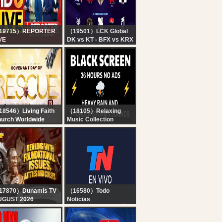
19715）REPORTER
（19501）LCK Global
VE
DK vs KT - BFX vs KRX
x7 Reporter Live TV |
| 2026 LCK
rala Rain Alert Live |
 Streaming | Latest
layalam News |
porter
8546）Living Faith
（18105）Relaxing
urch Worldwide
Music Collection
OVENANT DAY OF
? Heavy Rain and
SCUE SERVICE | 9,
Thunder Sounds for
GUST 2026 | FAITH
Sleeping - Black
ABERNACLE OTA
Screen | Perfect
Thunderstorm for Rest,
Live
17870）Dunamis TV
（16580）Todo
UGUST 2026
Noticias
OINTING SERVICE ||
TN EN VIVO - SEGUÍ LA
 WEEKS OF REVIVAL
TRANSMISIÓN EN VIVO