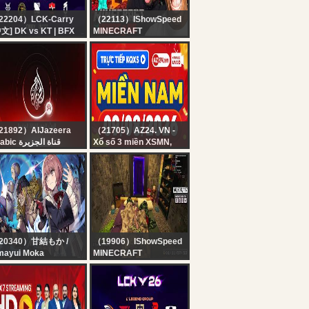
22204）LCK-Carry
（22113）IShowSpeed
文] DK vs KT | BFX
MINECRAFT
 KRX | 2026 LCK
HARDCORE ALL
BOSSES DAY 3 ???‍♂️ft.
KaiCenat
21892）AlJazeera
（21705）AZ24. VN -
Arabic قناة الجزيرة
Xổ số 3 miền XSMN,
البث الحي لقناة الجزي |
XSMB, XSMT hôm nay
التغطية مستم
XSMN 9/8/2026 ? Trực
tiếp xổ số miền Nam
hôm nay chủ nhật -
SXMN ngày 9 tháng 8 -
XS miền Nam
20340）甘結もか /
（19906）IShowSpeed
mayui Moka
MINECRAFT
第3回 #もかCUP
HARDCORE ALL
on2】TOP8決勝トーナ
BOSSES DAY 2 ???‍♂️ft.
ント！！！【 ぶいすぽ
KaiCenat (Part 2)
！甘結もか 】