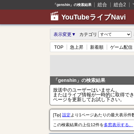
総合
総合2
「genshin」の検索結果
YouTubeライブNavi
表示変更▼
カテゴリ
TOP
急上昇
新着順
ゲーム配信
「genshin」の検索結果
放送中のユーザーはいません。
またはライブ情報が一時的に取得で
ページを更新してお試し下さい。
[Tip]
設定
より1ページあたりの最大表示件
この検索結果の上位12件を
多窓表示する。