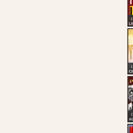
（
LI
24
Ke
HD
Ma
Re
（1
Ch
C
RE
AU
T
（
A
AN
5