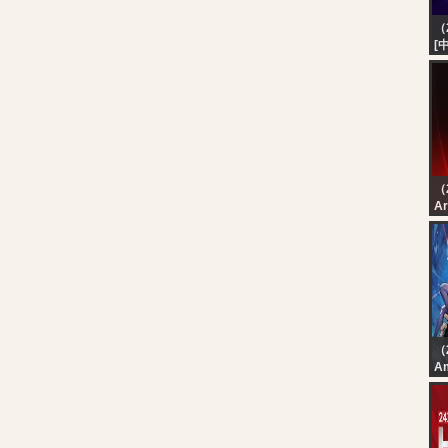
（
[中
vs
（
رة
رة
（
A
【
2
メ
っ