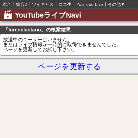
総合
総合2
ツイキャス
ニコ生
YouTube Live
その他
▼
YouTubeライブNavi
「furenelustario」の検索結果
放送中のユーザーはいません。
またはライブ情報が一時的に取得できませんでした。
ページを更新してお試し下さい。
ページを更新する