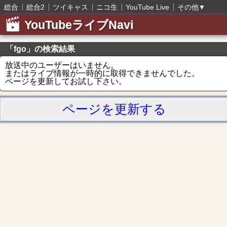
総合
総合2
ツイキャス
ニコ生
YouTube Live
その他
▼
YouTubeライブNavi
「fgo」の検索結果
放送中のユーザーはいません。
またはライブ情報が一時的に取得できませんでした。
ページを更新してお試し下さい。
ページを更新する