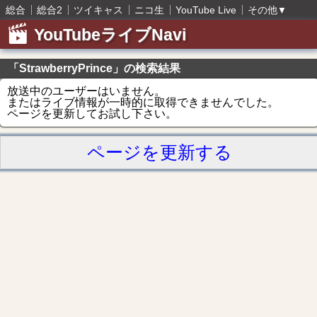
総合
総合2
ツイキャス
ニコ生
YouTube Live
その他
▼
YouTubeライブNavi
「StrawberryPrince」の検索結果
放送中のユーザーはいません。
またはライブ情報が一時的に取得できませんでした。
ページを更新してお試し下さい。
ページを更新する