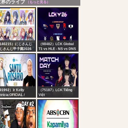
世界のライブ
（もっと見る）
140215）にじさんじ
（98482）LCK Global
じさんじ甲子園2026
T1 vs HLE - NS vs DNS
戦 Day1【 #にじ甲
| 2026 LCK
026_Day1 】
1992）Ir Kelly
（75187）LCK Tiếng
tricia OFICIAL /
Việt
stituto Hesed
Bình Luận Tiếng Việt:
nto Rosário da
T1 vs HLE l NS vs DNS
drugada | Novena a
| LCK 2026
nta Clara | Instituto
sed - 08/08