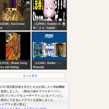
E TODO NOTICIAS
Sleeping - Black
Screen | Perfect
Thunderstorm for Rest,
Live
14348）Kai Cenat
（12956）Koyori ch. 博
ve
衣こより - holoX -
I X SPEED
【急募】おすすめSteam
INECRAFT
ゲーム～ゲーム発掘！ホ
ARATHON BEATING
ロメンからのオススメ
LL BOSSES
も！～【博衣こより/ホロ
HARDCORE* DAY 1
ライブ】
RT 1
12919）Wuwu Song
（12346）Radio
ves stir-frying
Rwanda
lcome to the live
?LIVE:
oadcast room for
#URUBUGARWIMIKINO:
もっと見る
rking in the
Rayon Sports yatwaye
tchen!2026-8-4
#CECAFAKagameCup2026|
[5/12] 指定配信者を目立たせるお気に入り登録機能
Simba SC na Yanga SC
を追加しました。（順位の値をマウスオーバー）
mu birori
[5/4] ランキングをユーザーアイコンをメインとし
た表示にできるレイアウトを追加しました。
[レイアウト切り替え]
デフォルト
|
グリッド
|
アイコンのみ