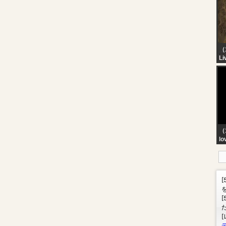
D
（
Li
KA
M
M
A
*
PA
（
lo
We
br
wo
ki