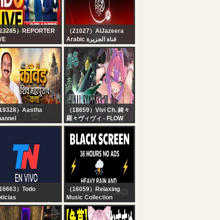
Dia De Bênção Sobre
Sua Casa
23285）REPORTER
（21027）AlJazeera
VE
Arabic قناة الجزيرة
x7 Reporter Live TV |
البث الحي لقناة الجزيرة |
rala Rain Alert Live |
التغطية مستمرة
 Streaming | Latest
layalam News |
porter
19328）Aastha
（18659）Vivi Ch. 綺々
annel
羅々ヴィヴィ - FLOW
/08/2026 | श्री काँवड़ शिव
GLOW
पुराण कथा | पूज्य पंडित
#6【 FF7 】完全初見！
दीप जी मिश्रा | सीहोर, मध्य
ファイナルファンタジー
देश #live
７オリジナル！※ネタバ
レあります【#綺々羅々
ヴィヴィ
#hololiveDEV_IS
#FLOWGLOW】
16663）Todo
（16059）Relaxing
ticias
Music Collection
 EN VIVO - SEGUÍ LA
? Heavy Rain and
RANSMISIÓN EN VIVO
Thunder Sounds for