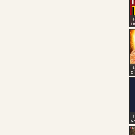
（
LI
24
Ke
HD
Ma
Re
（
Ch
08
महा
प्र
प्र
（
No
TN
T