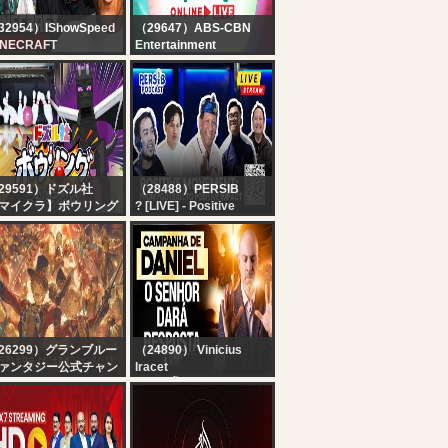
32954）IShowSpeed
（29647）ABS-CBN
INECRAFT
Entertainment
ARDCORE ALL
Kapamilya Online Live |
SSES DAY 2 ???‍♂️ft.
August 8, 2026
iCenat
29591）ドズル社
（28488）PERSIB
マイクラ】ボウリング
? [LIVE] - Positive
ストライクとると動け
Movement: Dari Sepak
エンドラ討伐【ドズル
Bola menuju Dampak
生放送】
Positif
26299）グランブルー
（24890） Vinicius
ァンタジー公式チャン
Iracet
ル
ORAÇÃO PODEROSA
ラブル生放送 ようこそ
DO DIA NO SALMO 91
夏のショータイムSP
CAMPANHA DE
DANIEL - Um Poderoso