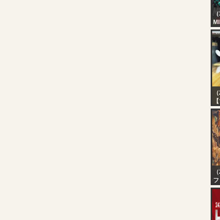
（
M
H
BO
Ka
（
【
で
る
社
（
フ
ネ
グ
真