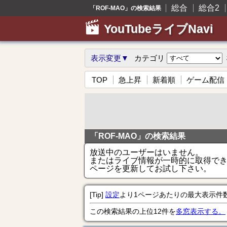
総合
総合2
「ROF-MAO」の検索結果
YouTubeライブNavi
表示変更▼
カテゴリ
TOP
急上昇
新着順
ゲーム配信
「ROF-MAO」の検索結果
放送中のユーザーはいません。
またはライブ情報が一時的に取得で
ページを更新してお試し下さい。
[Tip]
設定
より1ページあたりの最大表示件
この検索結果の上位12件を
多窓表示する。