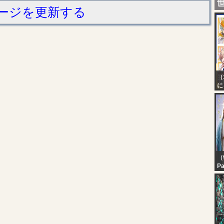
ージを更新する
（
に
本
2
（9
Pa
In
Sa
Ma
Sa
He