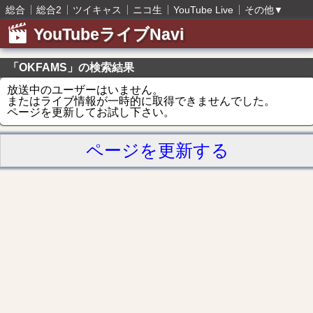
総合
総合2
ツイキャス
ニコ生
YouTube Live
その他
▼
YouTubeライブNavi
「OKFAMS」の検索結果
放送中のユーザーはいません。
またはライブ情報が一時的に取得できませんでした。
ページを更新してお試し下さい。
ページを更新する