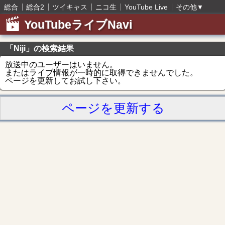
総合
総合2
ツイキャス
ニコ生
YouTube Live
その他
▼
YouTubeライブNavi
「Niji」の検索結果
放送中のユーザーはいません。
またはライブ情報が一時的に取得できませんでした。
ページを更新してお試し下さい。
ページを更新する