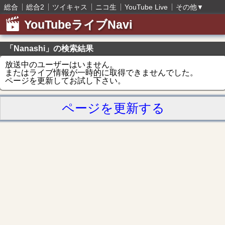
総合
総合2
ツイキャス
ニコ生
YouTube Live
その他
▼
YouTubeライブNavi
「Nanashi」の検索結果
放送中のユーザーはいません。
またはライブ情報が一時的に取得できませんでした。
ページを更新してお試し下さい。
ページを更新する