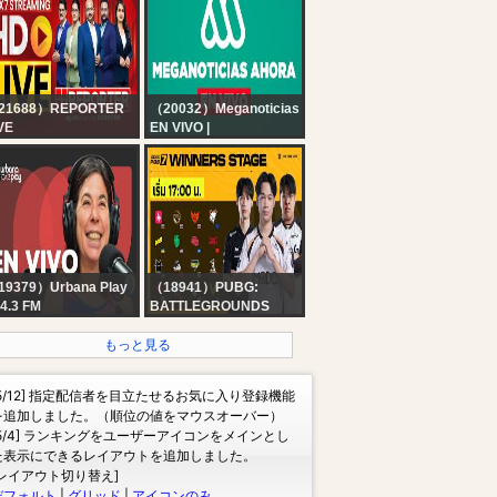
transmisión las 24
horas
21688）REPORTER
（20032）Meganoticias
VE
EN VIVO |
x7 Reporter Live TV |
MEGANOTICIAS
rala Rain Alert Live |
AHORA - Jueves 06 de
 Streaming | Latest
agosto de 2026
layalam News |
porter
19379）Urbana Play
（18941）PUBG:
4.3 FM
BATTLEGROUNDS
 VIVO | De Acá En
THAILAND
ás en URBANA PLAY:
?LIVE สด! ???? ??????
もっと見る
ría O'Donnell, Guido
?????? ???? ??????? ?
rcovich, David
?????? ? | ???????
[5/12] 指定配信者を目立たせるお気に入り登録機能
yón y Rolo Gallego
?????
を追加しました。（順位の値をマウスオーバー）
[5/4] ランキングをユーザーアイコンをメインとし
た表示にできるレイアウトを追加しました。
[レイアウト切り替え]
デフォルト
|
グリッド
|
アイコンのみ