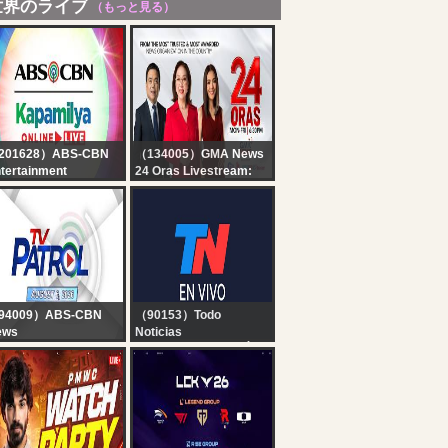
世界のライブ
（もっと見る）
201628）ABS-CBN
（134005）GMA News
tertainment
24 Oras Livestream:
pamilya Online Live |
August 6, 2026
gust 6, 2026
94009）ABS-CBN
（90153）Todo
ews
Noticias
VE: TV Patrol
TN EN VIVO - SEGUÍ LA
vestream | August 6,
TRANSMISIÓN EN VIVO
26 Full Episode
DE TODO NOTICIAS