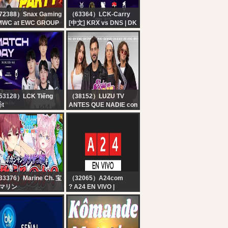
72388）Snax Gaming
（63364）LCK-Carry
MWC at EWC GROUP
[中文] KRX vs DNS | DK
AGE DAY 1 -
vs T1 | 2026 LCK
ATCHPARTY WITH
NAX
53128）LCK Tiếng
（38152）LUZU TV
ệt
ANTES QUE NADIE con
nh Luận Tiếng Việt:
DIEGO LEUCO, MICA
X vs DNS l DK vs T1
VAZQUEZ, YOYI
LCK 2026
FRANCELLA Y EL
TRINCHE | EN VIVO
33376）Marine Ch. 宝
（32065）A24com
マリン
? A24 EN VIVO |
ホロドリ】クソザコポ
Noticias de Argentina y
ジャン-6000コインの
el mundo las 24 horas
債を無くせるまで…
ホロライブ/宝鐘マリ