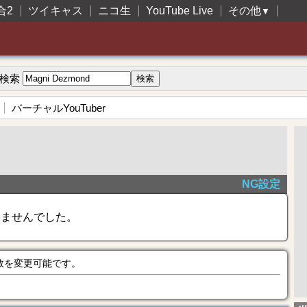
合2
ツイキャス
ニコ生
YouTube Live
その他
▼
検索
バーチャルYouTuber
NG設定
きませんでした。
数を変更可能です。