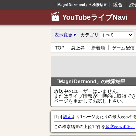
総合
総
「Magni Dezmond」の検索結果
YouTubeライブNavi
表示変更▼
カテゴリ
TOP
急上昇
新着順
ゲーム配信
「Magni Dezmond」の検索結果
放送中のユーザーはいません。
またはライブ情報が一時的に取得で
ページを更新してお試し下さい。
[Tip]
設定
より1ページあたりの最大表示件
この検索結果の上位12件を
多窓表示する。