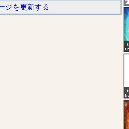
ージを更新する
（
En
Ka
Au
（
N
LI
Li
20