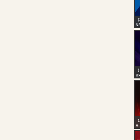
ン
（
N
SE
R
（
KR
| 
（
رة
رة