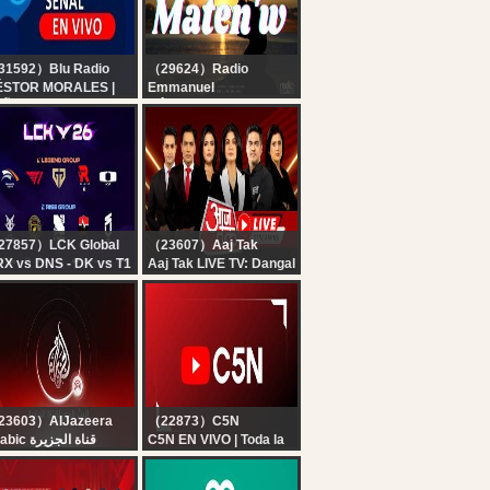
・博衣こより】
31592）Blu Radio
（29624）Radio
ÉSTOR MORALES |
Emmanuel
ÑAL EN VIVO | BLU
KÔMANDE MATEN'W |
ADIO 06 AGO
RADIO EMMANUEL |
PIERRE BINSE ROCHE
27857）LCK Global
（23607）Aaj Tak
X vs DNS - DK vs T1
Aaj Tak LIVE TV: Dangal
2026 LCK
| Atiq Ahmed Son Death
| Ranchi Student
Protest | Pakistan
Crisis|Hindi News
23603）AlJazeera
（22873）C5N
Arabic قناة الجزيرة
C5N EN VIVO | Toda la
البث الحي لقناة الجزي |
información en un solo
التغطية مستم
lugar | Seguí la