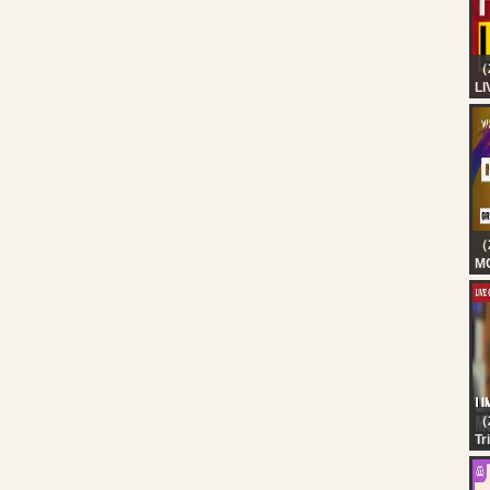
（
LI
24
Ke
HD
Ma
Re
（
MO
[I
Gr
G
M
at
W
（
Tr
LI
Mu