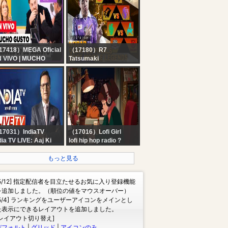
ndsay Clancy — Day
FOR GOD'S MERCY |
07-08-2026 ⁨|
#ankurnarulaministries
#live
17418）MEGA Oficial
（17180）R7
 VIVO | MUCHO
Tatsumaki
STO - Viernes 07 de
BTR VITALITY VS PRO
osto de 2026
ESPORTS GAME OF
FUTURE
#mlbbidcreator
17031）IndiaTV
（17016）Lofi Girl
dia TV LIVE: Aaj Ki
lofi hip hop radio ?
at | Delhi-NCR Rain |
beats to relax/study to
nchi Student Protest
もっと見る
Parliament Session |
 Modi
[5/12] 指定配信者を目立たせるお気に入り登録機能
を追加しました。（順位の値をマウスオーバー）
[5/4] ランキングをユーザーアイコンをメインとし
た表示にできるレイアウトを追加しました。
[レイアウト切り替え]
デフォルト
|
グリッド
|
アイコンのみ