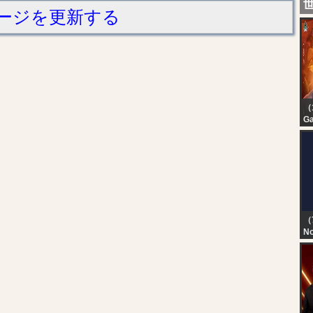
ージを更新する
（
G
P
ST
W
S
（
No
TN
T
D