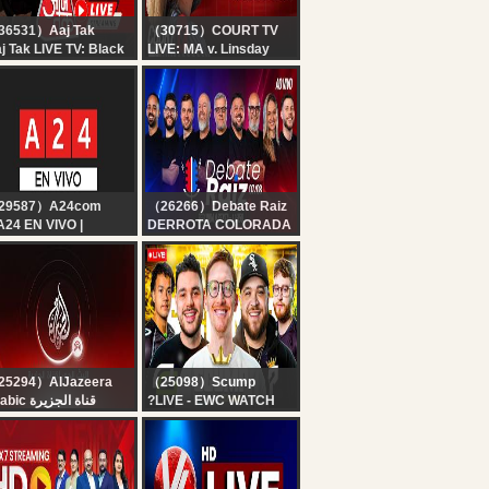
36531）Aaj Tak
（30715）COURT TV
j Tak LIVE TV: Black
LIVE: MA v. Linsday
d White | Rahul
Clancy - Day 9 |
ndhi on E20 Petrol |
Accused Killer Mom
nchi Student Protest
Trial
Parliament
29587）A24com
（26266）Debate Raiz
A24 EN VIVO |
DERROTA COLORADA
ticias de Argentina y
COM SABOR DE
 mundo las 24 horas
VITÓRIA | REUNIÃO
SACUDIU O GRÊMIO |
DEBATE RAIZ |
07/08/26 #738
25294）AlJazeera
（25098）Scump
Arabic قناة الجزيرة
?LIVE - EWC WATCH
البث الحي لقناة الجزي |
PARTY!! OpTic
التغطية مستم
GAMING vs P7
NOTORIOUS -
ESPORTS WORLD CUP