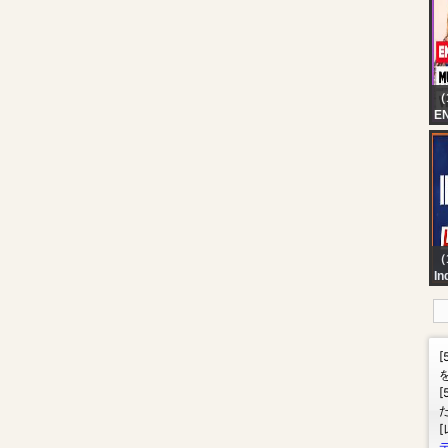
Li
9
（
EN
GU
ag
（
In
Ba
Ra
| 
PM