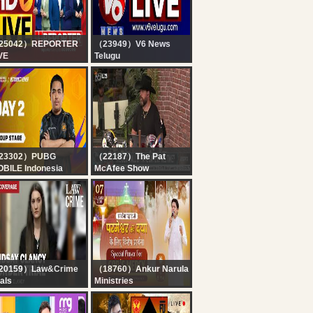
26 DAY 3
25042）REPORTER
（23949）V6 News
VE
Telugu
x7 Reporter Live TV |
V6 Telugu News LIVE |
rala Rain Alert Live |
Telangana Live TV
 Streaming | Latest
Channel | V6 News
layalam News |
porter
23302）PUBG
（22187）The Pat
BILE Indonesia
McAfee Show
D] PMWC at EWC 26
The Pat McAfee Show
oup Stage Day 2 |
Live | Friday August 7th
ROUP A | PUBG
2026
OBILE WORLD CUP
 2026 ESPORTS
ORLD CUP
20159）Law&Crime
（18760）Ankur Narula
ials
Ministries
VE: Lindsay Clancy
PRAYER MOUNTAIN |?
rder Trial — MA v.
LIVE SPECIAL PRAYER