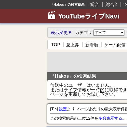
総合
総合2
「Hakos」の検索結果
YouTubeライブNavi
表示変更▼
カテゴリ
TOP
急上昇
新着順
ゲーム配信
「Hakos」の検索結果
放送中のユーザーはいません。
またはライブ情報が一時的に取得で
ページを更新してお試し下さい。
[Tip]
設定
より1ページあたりの最大表示件
この検索結果の上位12件を
多窓表示する。