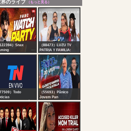
世界のライブ
（もっと見る）
122394）Snax
（88473）LUZU TV
aming
PATRIA Y FAMILIA:
MWC at EWC GROUP
FEDE POPGOLD, CAMI
AGE DAY 2 -
MAYAN, LUCAS
ATCHPARTY WITH
SPADAFORA, ANITA
NAX
ESPÓSITO Y JULI
CASTRO | EN VIVO
77509）Todo
（55693）Pânico
ticias
Jovem Pan
 EN VIVO - SEGUÍ LA
GILBERTO BARROS E
RANSMISIÓN EN VIVO
MARCIO ATALLA AO
E TODO NOTICIAS
VIVO | PÂNICO -
07/08/26