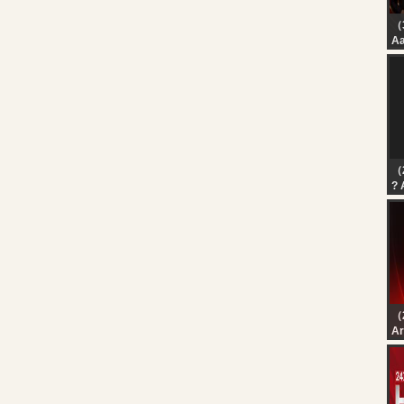
（
Aa
An
Ga
Ra
| 
（
? 
No
el
（
رة
رة