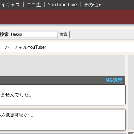
ツイキャス
ニコ生
YouTube Live
その他
▼
検索
バーチャルYouTuber
NG設定
きませんでした。
数を変更可能です。