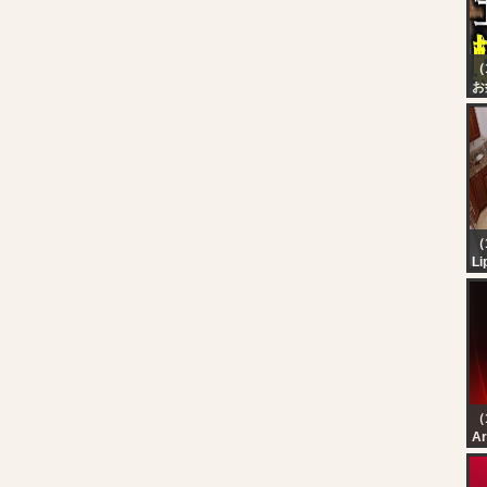
（
お
騰
ラ
化
え
俺
へ
悟
イ
（
Li
N
ll
La
Le
（
رة
رة