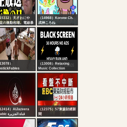
August, 2026
15332）天才おにや
（14968）Korone Ch.
盆の激動相場。電線暴
戌神ころね
中！！夏枯れ？サマー
【ぽこあ】海きたあああ
リー？モメンタムの変
ああ！？！？！？
は既に織り込んだ。救
はしないメモリーも。
も。損切は技術。成長
の要素なのだ。さぁ覚
の後場の寄り付き株ラ
ブ生放送！！
13078）
（13008）Relaxing
pstickFables
Music Collection
OVENO DÍA: Domingo
? Heavy Rain and
eno de actividades en
Thunder Sounds for
 Casa de El
Sleeping - Black
ngüetazo 2 ?
Screen | Perfect
Thunderstorm for Rest,
Live
12414）AlJazeera
（12375）57東森財經新
Arabic قناة الجزيرة
聞
البث الحي لقناة الجزي |
【看盤不中斷】EBC東森
التغطية مستم
財經股市24小時直播｜