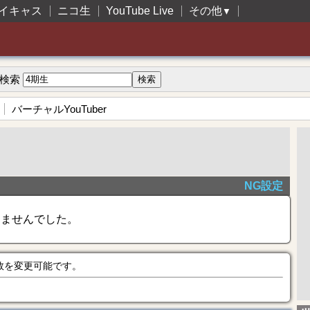
イキャス
ニコ生
YouTube Live
その他
▼
検索
バーチャルYouTuber
NG設定
きませんでした。
数を変更可能です。