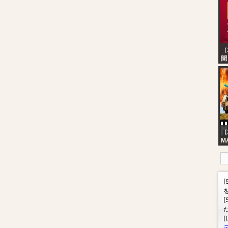
（
聞
E
時
EB
台
｜
（1
M
A
H
M
AT
Ne