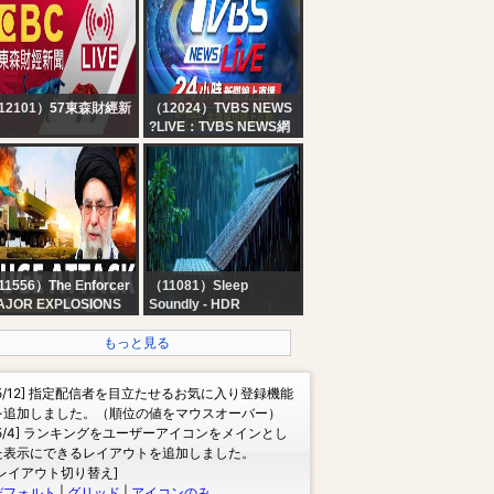
Taiwan EBC Financial
News 24hr Live｜台湾
EBC 金融ニュース24 時
間オンライン放送｜대만
뉴스 생방송
12101）57東森財經新
（12024）TVBS NEWS
?LIVE：TVBS NEWS網
BC 東森財經新聞24小
路獨家新聞24小時直播
線上直播｜Taiwan
Taiwan News 24hr 台湾
C Financial News｜
世界中のニュースを24時
湾 EBC 金融ニュース
間配信中 대만24시간뉴
대만 뉴스 생방송
스채널 55台
1556）The Enforcer
（11081）Sleep
AJOR EXPLOSIONS
Soundly - HDR
S IRAN ATTACKS
No Ads Rain Sounds
ORMUZ STRAIT,
for Sleeping - ASMR
もっと見る
OSCOW UNDER
Rain and Thunder
TACK! Breaking War
Sounds For Sleeping,
[5/12] 指定配信者を目立たせるお気に入り登録機能
ws The Enforcer
Relaxing
を追加しました。（順位の値をマウスオーバー）
[5/4] ランキングをユーザーアイコンをメインとし
た表示にできるレイアウトを追加しました。
[レイアウト切り替え]
デフォルト
|
グリッド
|
アイコンのみ