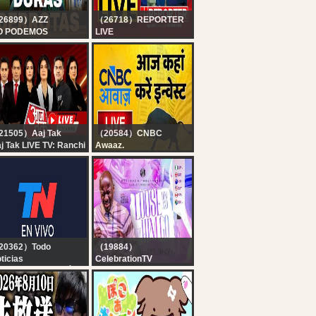
26899）AZZ
（26718）REPORTER
O PODEMOS
LIVE
RDER EN VIVO con
24x7 Reporter Live TV |
ZZARO ?RIVER,
Kerala Rain Alert Live |
ACING Y SAN
HD Streaming | Latest
RENZO EN CRISIS +
Malayalam News |
OCA SE ACOMODA
Reporter
21505）Aaj Tak
（20584）CNBC
j Tak LIVE TV: Ranchi
Awaaz.
SC Student Protest
Stock Market Updates
sembly March |
Live: आज कहां करें इन्वेस्ट |
rliament | Amit Shah
Business & Finance
Hindi News
|10th August 2026 |
CNBC Awaaz
20362）Todo
（19884）
ticias
CelebrationTV
 EN VIVO - SEGUÍ LA
Apostle Suleman LIVE:
RANSMISIÓN EN VIVO
LOOSE HIM AND LET
E TODO NOTICIAS
HIM GO ? || WWN #Day
6 August Edition || 10th