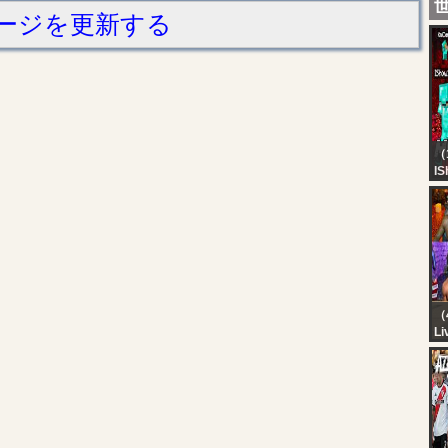
ージを更新する
（
IS
M
H
BO
Ka
（
Li
KA
M
M
A
*
PA