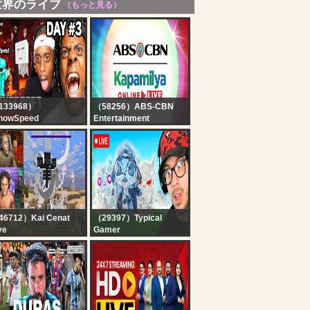
世界のライブ
（もっと見る）
133968）
（58256）ABS-CBN
howSpeed
Entertainment
INECRAFT
Kapamilya Online Live |
ARDCORE ALL
August 10, 2026
SSES DAY 3 ???‍♂️ft.
iCenat (Part 2)
46712）Kai Cenat
（29397）Typical
ve
Gamer
I X SPEED
? LIVE! - LAST
INECRAFT
CHANCE FNCS
ARATHON BEATING
QUALIFIERS in
LL BOSSES
FORTNITE! (Round 3,
HARDCORE* DAY 3
Top 25)
RT 2