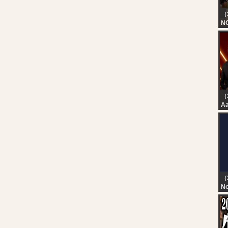
（
N
PE
A
R
LO
B
（
Aa
JP
As
Pa
| 
（
No
TN
T
D