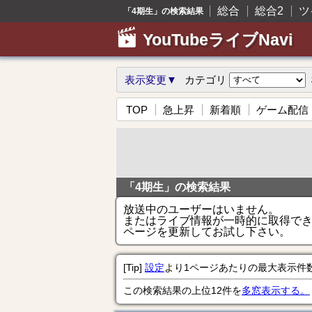
総合
総合2
ツ
「4期生」の検索結果
YouTubeライブNavi
表示変更▼
カテゴリ
TOP
急上昇
新着順
ゲーム配信
「4期生」の検索結果
放送中のユーザーはいません。
またはライブ情報が一時的に取得で
ページを更新してお試し下さい。
[Tip]
設定
より1ページあたりの最大表示件
この検索結果の上位12件を
多窓表示する。