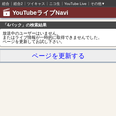
総合
総合2
ツイキャス
ニコ生
YouTube Live
その他
▼
YouTubeライブNavi
「4バック」の検索結果
放送中のユーザーはいません。
またはライブ情報が一時的に取得できませんでした。
ページを更新してお試し下さい。
ページを更新する