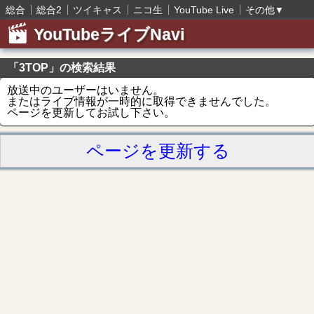
総合
総合2
ツイキャス
ニコ生
YouTube Live
その他
▼
YouTubeライブNavi
「3TOP」の検索結果
放送中のユーザーはいません。
またはライブ情報が一時的に取得できませんでした。
ページを更新してお試し下さい。
ページを更新する