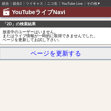
総合
総合2
ツイキャス
ニコ生
YouTube Live
その他
▼
YouTubeライブNavi
「2D」の検索結果
放送中のユーザーはいません。
またはライブ情報が一時的に取得できませんでした。
ページを更新してお試し下さい。
ページを更新する