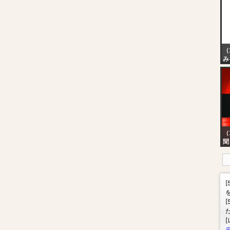
PM
| 
（
み
（
聞
【
財
Ta
N
E
間
뉴