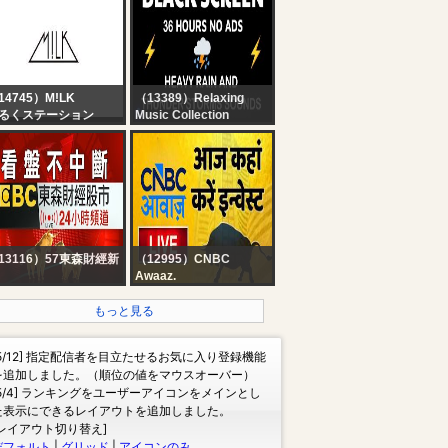
 Modi | Rahul Gandhi
EMMANUEL IREN |
Hindi News
GENESIS 5
COMMENTARY | 7TH
AUGUST 2026
14745）M!LK
（13389）Relaxing
るくステーション
Music Collection
? Heavy Rain and
Thunder Sounds for
Sleeping - Black
Screen | Perfect
Thunderstorm for Rest,
Live
13116）57東森財經新
（12995）CNBC
Awaaz.
看盤不中斷】EBC東森
Stock Market Updates
經股市24小時直播｜
Live: आज कहां करें इन्वेस्ट |
もっと見る
iwan EBC Financial
Business & Finance |
ews 24hr Live｜台湾
7th August 2026 |
[5/12] 指定配信者を目立たせるお気に入り登録機能
BC 金融ニュース24 時
CNBC Awaaz
を追加しました。（順位の値をマウスオーバー）
オンライン放送｜대만
[5/4] ランキングをユーザーアイコンをメインとし
스 생방송
た表示にできるレイアウトを追加しました。
[レイアウト切り替え]
デフォルト
|
グリッド
|
アイコンのみ