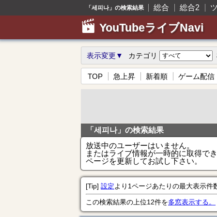
総合
総合2
「세피나」の検索結果
YouTubeライブNavi
表示変更▼
カテゴリ
TOP
急上昇
新着順
ゲーム配信
「세피나」の検索結果
放送中のユーザーはいません。
またはライブ情報が一時的に取得で
ページを更新してお試し下さい。
[Tip]
設定
より1ページあたりの最大表示件
この検索結果の上位12件を
多窓表示する。