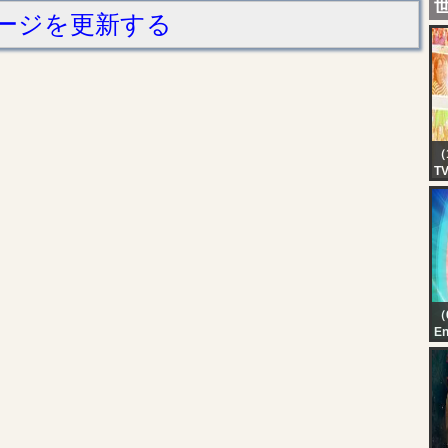
ージを更新する
（
T
EA
TV
7,
（
En
Ka
Au