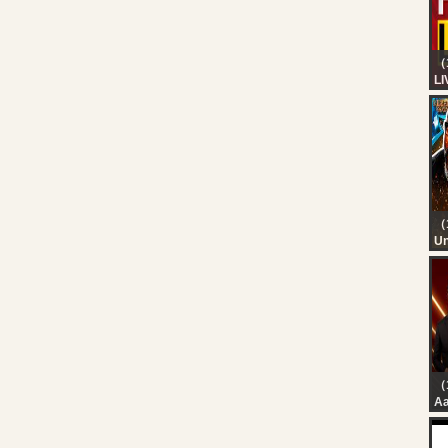
Ma
（
LI
24
Ke
HD
Ma
Re
（
Un
re
Ca
PA
Ni
（
Aa
St
Pa