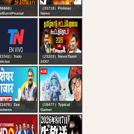
46668）
（33719）Polimer
eBurntPeanut
News
IVE | TARKOV
?LIVE : CMVijay |
ASONAL | DAY 4 |
Udhayanidhi Stalin |
tchMF x GIMMICK |
TNAssembly 2026 |
HICC MEN
சட்டப்பேரவையில் இருந்து
HURSDAY |
நேரலை.. Mekedatu
BUNGULATE
23342）Todo
（23203）NewsTamil
ticias
24X7
 EN VIVO - SEGUÍ LA
?LIVE : TN Assembly |
RANSMISIÓN EN VIVO
TVK | CM Vijay | தமிழக
E TODO NOTICIAS
சட்டப்பேரவை - 2026..
தொடர் நேரலை | TN
Budget
21479）Zee
（19477）Typical
siness
Gamer
rst Trade 7th August
? LIVE! - NEW
26 : Zee Business
UPDATE!! HUNTING
ve | Share Market
RARE *GEM SPRITES*
ve Updates | Stock
in FORTNITE!