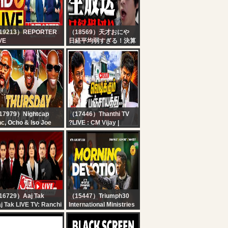
rket News
19213）REPORTER
（18569）天才おにや
VE
日経平均弱すぎる！決算
x7 Reporter Live TV |
ウィークも終盤戦！！電
rala Rain Alert Live |
線こい！！追証やだ！ど
 Streaming | Latest
うなる半導体メモリーの
layalam News |
行く末は。え～普通に損
porter
切りです。機関の皆さん
今日もお仕事頑張ってく
ださい！お昼の後場寄り
付き株ライブ生放送！！
17979）Nightcap
（17446）Thanthi TV
c, Ocho & Iso Joe
?LIVE : CM Vijay |
act to Panthers-
Udhayanidhi Stalin | TN
rdinals, Gibbs gets
Assembly 2026 |
ID, Cam a HOFer? |
வெடிக்கும் பஞ்சாயத்து..
ghtcap
அலறும் பேரவை
16729）Aaj Tak
（15447）Triumph30
j Tak LIVE TV: Ranchi
International Ministries
udent Protest |
MORNING DEVOTION
rliament Session |
WITH APOSTLE