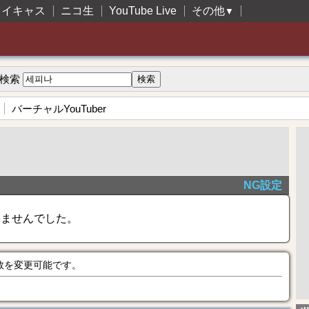
ツイキャス
ニコ生
YouTube Live
その他
▼
検索
バーチャルYouTuber
NG設定
きませんでした。
数を変更可能です。