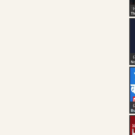
（
Th
?L
SE
Hu
T
T
#
（
No
TN
T
D
（
Bu
Fi
20
Li
Li