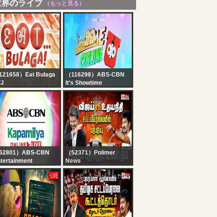
世界のライブ
（もっと見る）
121658）Eat Bulaga
（116298）ABS-CBN
VJ
It's Showtime
T BULAGA LIVE |
Showtime Online U |
J ON TV5 | AUGUST
August 7, 2026
 2026
62801）ABS-CBN
（52371）Polimer
tertainment
News
pamilya Online Live |
?LIVE : TN Assembly
gust 7, 2026
2026 | தொடங்கியது
தமிழக சட்டப்பேரவை
கூட்டத்தொடர் | CM Vijay |
UdhayanidhiStalin