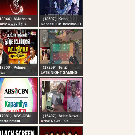
도 인사이트]
18944）AlJazeera
（18597）Kobo
Arabic قناة الجزيرة
Kanaeru Ch. hololive-ID
البث الحي لقناة الجزي |
【ELSWORD】WEEKLY
التغطية مستم
RESET!! CP speedrun
cuz I wanted to get to
d3 raid T-T
17300）Polimer
（17259）TenZ
ews
LATE NIGHT GAMING
IVE : CMVijay |
ACTION, TODAY WAS A
hayanidhi Stalin |
GOOD DAY
Assembly 2026 |
்டப்பேரவையில் இருந்து
ரலை.. Mekedatu
17081）ABS-CBN
（15407）Arise News
tertainment
Arise News Live
pamilya Online Live |
gust 7, 2026