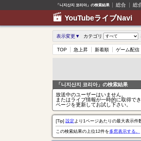
総合
総
「니지산지 코리아」の検索結果
YouTubeライブNavi
表示変更▼
カテゴリ
TOP
急上昇
新着順
ゲーム配信
「니지산지 코리아」の検索結果
放送中のユーザーはいません。
またはライブ情報が一時的に取得で
ページを更新してお試し下さい。
[Tip]
設定
より1ページあたりの最大表示件
この検索結果の上位12件を
多窓表示する。