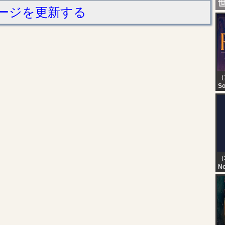
ージを更新する
（1
So
OF
Sa
fe
07
vi
（
No
TN
T
D