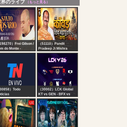
世界のライブ
（もっと見る）
98270）Frei Gilson /
（51110）Pandit
m do Monte -
Pradeep Ji Mishra
ICIAL
Sehore Wale
nto Rosário | Sexta-
Day-05| श्री काँवड़ शिव
ira | 04:00 |
महापुराण कथा | पूज्य पंडित
/08/2026 | Live Ao
प्रदीप जी मिश्रा | सीहोर,मध्य
vo
प्रदेश#shivpuran #om
30858）Todo
（30002）LCK Global
ticias
KT vs GEN - BFX vs
 EN VIVO - SEGUÍ LA
BRO | 2026 LCK
RANSMISIÓN EN VIVO
E TODO NOTICIAS