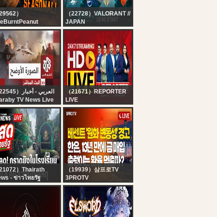
29562）
（22728）VALORANT //
eBurntPeanut
JAPAN
IVE | TARKOV
VCT Pacific 2026 :
ASONAL | DAY 4 |
STAGE 2 - DAY 13
tchMF x GIMMICK |
HICC MEN
HURSDAY |
BUNGULATE
（22545）العربي - أخبار
（21671）REPORTER
araby TV News Live
LIVE
قناة العربي أخبار | ال
24x7 Reporter Live TV |
الحي المبا
Kerala Rain Alert Live |
HD Streaming | Latest
Malayalam News |
Reporter
21072）Thairath
（19939）삼프로TV
ws - ข่าวไทยรัฐ
3PROTV
IVE : สลด! กราดยิง
반도체 다시 흔들, 코스피
.เทพศิรินทร์ นนทบุรี เสีย
박스권 돌파 신호는 | 홍선
วิต 8 คน บาดเจ็บ 22 คน
애, 박승영 한화투자증권
7 ส.ค. 69 | สดไทยรัฐ
PLUS자산전략팀장 [여의