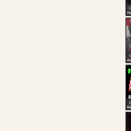
（
Th
?L
SE
Hu
T
T
#
Al
بث
شر
（
Ne
?L
รร
ชี
| 