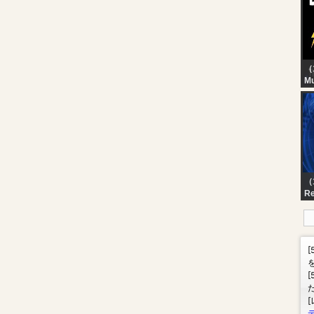
（
Mu
? 
Th
Sl
Sc
Th
Li
（1
Re
R
OG
Re