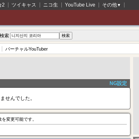
合2
ツイキャス
ニコ生
YouTube Live
その他
▼
検索
バーチャルYouTuber
NG設定
きませんでした。
数を変更可能です。