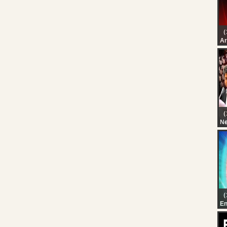
（
رة
رة
（
N
?L
Ud
TN
சட
நே
（
En
Ka
Au