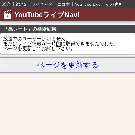
総合
総合2
ツイキャス
ニコ生
YouTube Live
その他
▼
YouTubeライブNavi
「高レート」の検索結果
放送中のユーザーはいません。
またはライブ情報が一時的に取得できませんでした。
ページを更新してお試し下さい。
ページを更新する