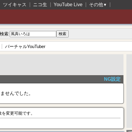
ツイキャス
ニコ生
YouTube Live
その他
▼
検索
バーチャルYouTuber
NG設定
きませんでした。
数を変更可能です。