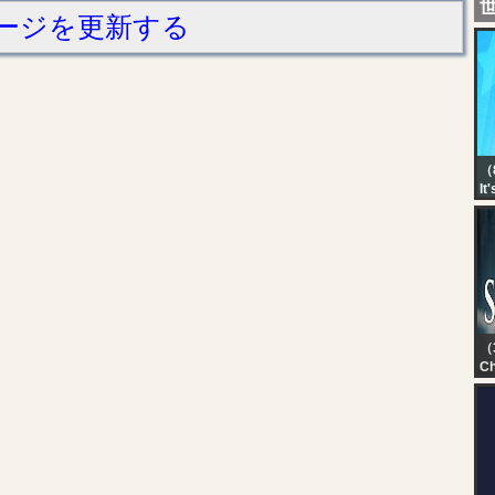
ージを更新する
（
It
Sh
Au
（3
Ch
[H
Si