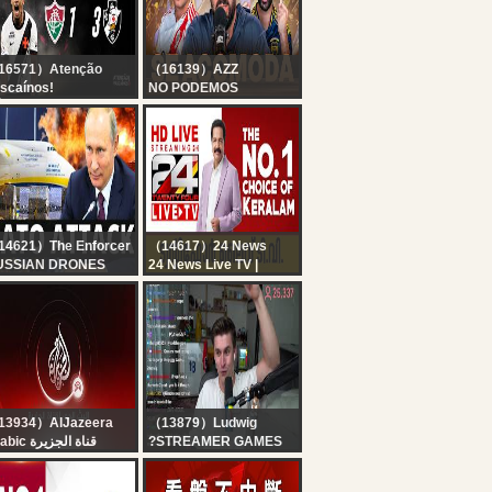
16571）Atenção
（16139）AZZ
scaínos!
NO PODEMOS
ÓS-JOGO DO AV AO
PERDER EN VIVO con
VO | FLUMINENSE 1
AZZARO ?BOCA LE
3 VASCO DA GAMA -
GANÓ A
OPA DO BRASIL 2026
ESTUDIANTES EN EL
DUCÓ + BOMBAS EN
RIVER
4621）The Enforcer
（14617）24 News
USSIAN DRONES
24 News Live TV |
TTACK MAJOR
Kerala Rain Live News
ERMAN AIRPORT,
Updates | Malayalam
ORTH KOREA
News Live | HD Live
PLOYS! Breaking
Streaming | 24 News
r News The Enforcer
13934）AlJazeera
（13879）Ludwig
Arabic قناة الجزيرة
?STREAMER GAMES
البث الحي لقناة الجزي |
RECAP?
التغطية مستم