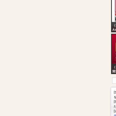
（
As
Ma
Ke
Br
Ra
（
聞
E
時
EB
台
｜