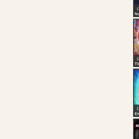
（
No
TN
T
D
（
T
EA
TV
6,
（
En
Ka
Au