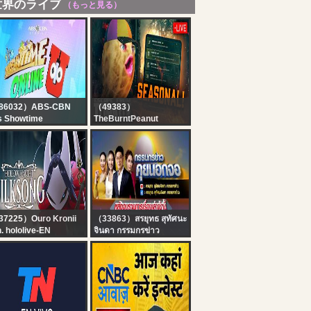
世界のライブ
（もっと見る）
86032）ABS-CBN
（49383）
's Showtime
TheBurntPeanut
owtime Online U |
?LIVE | [BEST DROPS]
gust 6, 2026
TARKOV SEASONAL |
DAY 3 | Hutch x
GIMMICK |
WACKADOODLE
WEDNESDAY |
#BUNGULATE
7225）Ouro Kronii
（33863）สรยุทธ สุทัศนะ
. hololive-EN
จินดา กรรมกรข่าว
ollow Knight:
Live "กรรมกรข่าว คุยนอก
lksong] I Forgot | #7
จอ" 6 สิงหาคม 2569