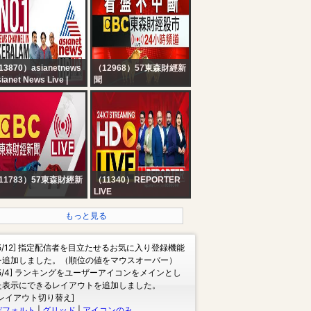
13870）asianetnews
（12968）57東森財經新
ianet News Live |
聞
layalam Live News |
【看盤不中斷】EBC東森
rala News Updates |
財經股市24小時直播｜
eaking News | Kerala
Taiwan EBC Financial
in
News 24hr Live｜台湾
EBC 金融ニュース24 時
間オンライン放送｜대만
뉴스 생방송
11783）57東森財經新
（11340）REPORTER
LIVE
BC 東森財經新聞24小
24x7 Reporter Live TV |
線上直播｜Taiwan
Kerala Rain Alert Live |
もっと見る
C Financial News｜
HD Streaming | Latest
湾 EBC 金融ニュース
Malayalam News |
[5/12] 指定配信者を目立たせるお気に入り登録機能
대만 뉴스 생방송
Reporter
を追加しました。（順位の値をマウスオーバー）
[5/4] ランキングをユーザーアイコンをメインとし
た表示にできるレイアウトを追加しました。
[レイアウト切り替え]
デフォルト
|
グリッド
|
アイコンのみ