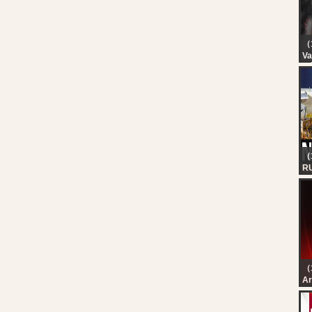
（
Va
P
VI
X 
C
（1
R
A
G
N
DE
Wa
（
رة
رة