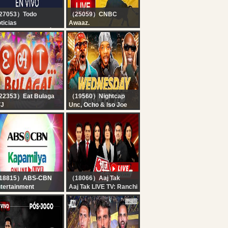
27053）Todo
（25059）CNBC
ticias
Awaaz.
 EN VIVO - SEGUÍ LA
Stock Market Updates
RANSMISIÓN EN VIVO
Live: आज कहां करें इन्वेस्ट |
E TODO NOTICIAS
Business & Finance |
6th August 2026 |
CNBC Awaaz
22353）Eat Bulaga
（19560）Nightcap
VJ
Unc, Ocho & Iso Joe
T BULAGA LIVE |
react to Deshaun
J ON TV5 | AUGUST
Watson BIG DAY +
 2026
Aaron Donald
returning?! | Nightcap
18815）ABS-CBN
（18066）Aaj Tak
tertainment
Aaj Tak LIVE TV: Ranchi
pamilya Online Live |
Student Protest |
gust 6, 2026
Parliament Session |
PM Modi | Rahul Gandhi
| Hindi News