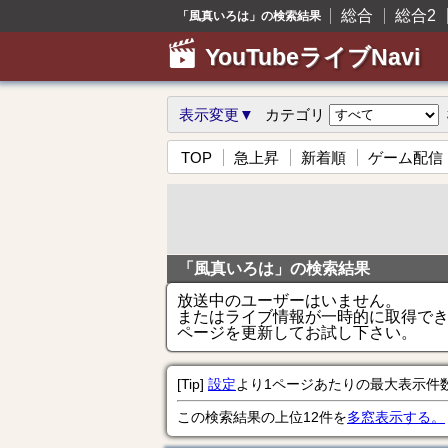
総合
総合2
「風真いろは」の検索結果
YouTubeライブNavi
表示変更▼
カテゴリ
TOP
急上昇
新着順
ゲーム配信
「風真いろは」の検索結果
放送中のユーザーはいません。
またはライブ情報が一時的に取得で
ページを更新してお試し下さい。
[Tip]
設定
より1ページあたりの最大表示件
この検索結果の上位12件を
多窓表示する。