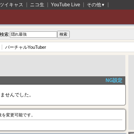
ツイキャス
ニコ生
YouTube Live
その他
▼
検索
バーチャルYouTuber
NG設定
きませんでした。
数を変更可能です。