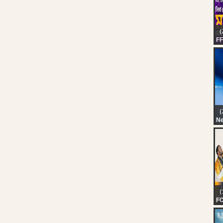
（
FF
লি
LI
কর
Fir
（
N
J
2°
（
FO
BE
PR