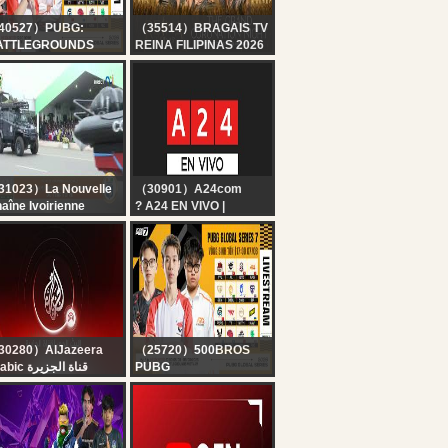
40527）PUBG:
（35514）BRAGAIS TV
ATTLEGROUNDS
REINA FILIPINAS 2026
IETNAM
THE GRAND
[PGS 7] Sinh Tồn: ??
CORONATION NIGHT
, ?? GTE, ?? APG, ??
VI, ?? PeRo, ?? T1,
 GEN, ?? MiTH, ??
C, TWIS,...
1023）La Nouvelle
（30901）A24com
aîne Ivoirienne
? A24 EN VIVO |
rémonie Officielle de
Noticias de Argentina y
indépendance de la
el mundo las 24 horas
te d’Ivoire | 66 ANS
30280）AlJazeera
（25720）500BROS
Arabic قناة الجزيرة
PUBG
البث الحي لقناة الجزي |
? [PGS 7] Vòng Sinh
التغطية مستم
Tồn: AL, GTE, APG, T1,
GEN, NAVI, TWIS, FLC,
PERO, MITH,...