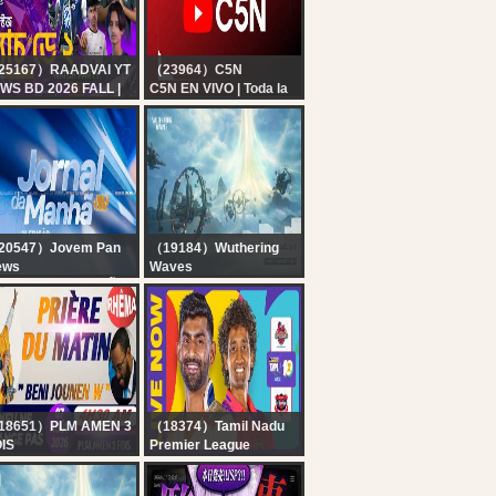
25167）RAADVAI YT
（23964）C5N
WS BD 2026 FALL |
C5N EN VIVO | Toda la
গ স্টেজ ডে ২, WEEK 1
información en un solo
VE?| আমরা কি পারবো কলিফাই
lugar | Seguí la
তে? || Garena Free
transmisión las 24
e ||
horas
20547）Jovem Pan
（19184）Wuthering
ews
Waves
ORNAL DA MANHÃ -
Wuthering Waves
 EDIÇÃO - 07/08/2026
Version 3.6 Preview
Special Broadcast
18651）PLM AMEN 3
（18374）Tamil Nadu
IS
Premier League
NI JOUNEN W ||
LIVE NOW | Shriram
IÈRE DU MATIN ||
Capital TNPL 2026 |