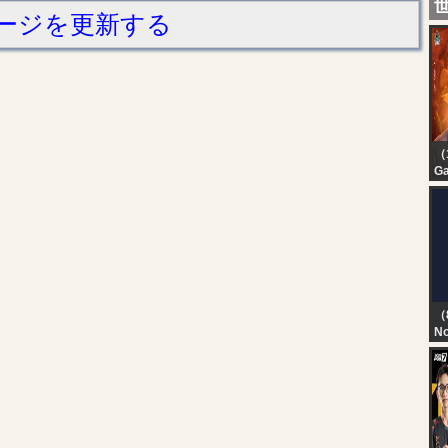
ージを更新する
（
G
P
ST
W
S
（
No
TN
T
D