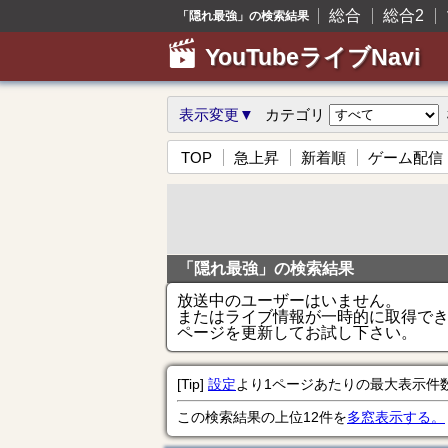
総合
総合2
「隠れ最強」の検索結果
YouTubeライブNavi
表示変更▼
カテゴリ
TOP
急上昇
新着順
ゲーム配信
「隠れ最強」の検索結果
放送中のユーザーはいません。
またはライブ情報が一時的に取得で
ページを更新してお試し下さい。
[Tip]
設定
より1ページあたりの最大表示件
この検索結果の上位12件を
多窓表示する。