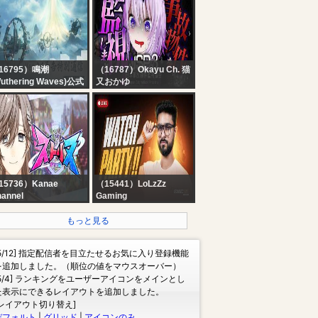
IEU NE CHANGE PAS
Match 5 | CSG vs iDTT |
 07 AOÛT 2026 || PLM
Match 6 | NRK vs DD
EN 3 FOIS...
16795）鳴潮
（16787）Okayu Ch. 猫
uthering Waves)公式
又おかゆ
鳴潮』Ver3.6予告特別
【 ?JSP3 】本日発売?事
信
故物件を監視しま
す……? | 日本事故物件
監視協会3【 猫又おかゆ/
ホロライブ 】
15736）Kanae
（15441）LoLzZz
annel
Gaming
1 第一話 目が覚めたら
PMWC WATCH PARTY -
イクラの世界に！？っ
GROUP STAGE DAY 2 |
もっと見る
ヤツ。 | ストリヌ /
EWC 2026 |
TRN【にじさんじ/叶】
@LoLzZzGaming
[5/12] 指定配信者を目立たせるお気に入り登録機能
を追加しました。（順位の値をマウスオーバー）
[5/4] ランキングをユーザーアイコンをメインとし
た表示にできるレイアウトを追加しました。
[レイアウト切り替え]
デフォルト
|
グリッド
|
アイコンのみ