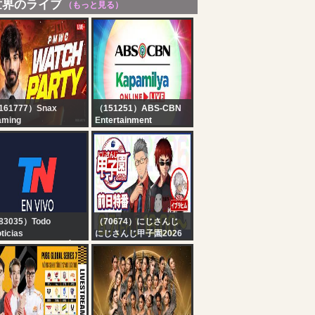
世界のライブ
（もっと見る）
161777）Snax
（151251）ABS-CBN
aming
Entertainment
MWC at EWC GROUP
Kapamilya Online Live |
AGE DAY 2 -
August 7, 2026
ATCHPARTY WITH
NAX
83035）Todo
（70674）にじさんじ
ticias
にじさんじ甲子園2026
 EN VIVO - SEGUÍ LA
大会直前！前日特番【 #
RANSMISIÓN EN VIVO
にじ甲2026 】
E TODO NOTICIAS