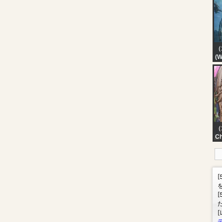
D
||
AM
（
(W
『
通
（
Ch
#
マ
て
S