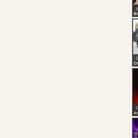
（
B
V
? 
AL
NA
??
FL
（3
Ch
Cé
l’
Cô
（
رة
رة