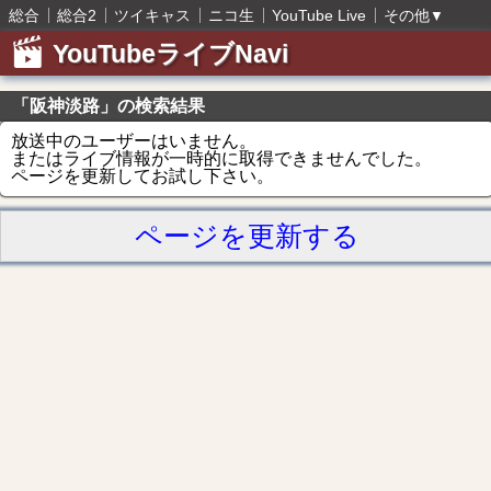
総合
総合2
ツイキャス
ニコ生
YouTube Live
その他
▼
YouTubeライブNavi
「阪神淡路」の検索結果
放送中のユーザーはいません。
またはライブ情報が一時的に取得できませんでした。
ページを更新してお試し下さい。
ページを更新する