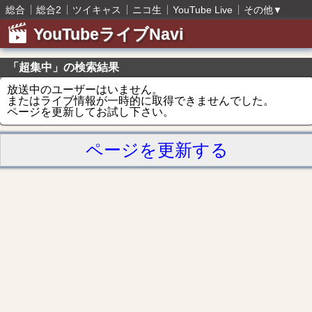
総合
総合2
ツイキャス
ニコ生
YouTube Live
その他
▼
YouTubeライブNavi
「超集中」の検索結果
放送中のユーザーはいません。
またはライブ情報が一時的に取得できませんでした。
ページを更新してお試し下さい。
ページを更新する