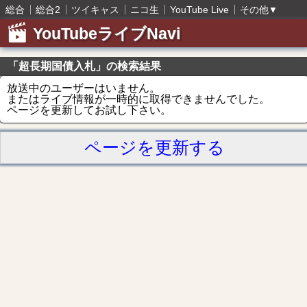
総合
総合2
ツイキャス
ニコ生
YouTube Live
その他
▼
YouTubeライブNavi
「超長期国債入札」の検索結果
放送中のユーザーはいません。
またはライブ情報が一時的に取得できませんでした。
ページを更新してお試し下さい。
ページを更新する