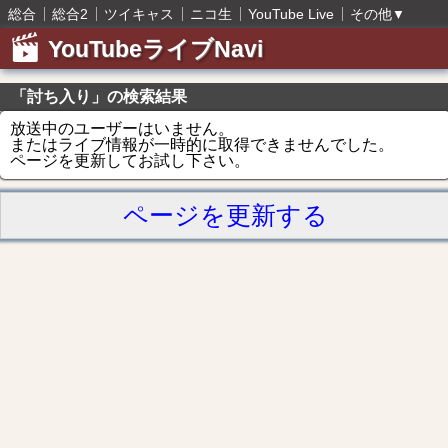
総合
総合2
ツイキャス
ニコ生
YouTube Live
その他
▼
YouTubeライブNavi
「討ち入り」の検索結果
放送中のユーザーはいません。
またはライブ情報が一時的に取得できませんでした。
ページを更新してお試し下さい。
ページを更新する