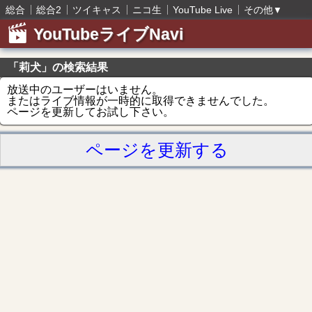
総合
総合2
ツイキャス
ニコ生
YouTube Live
その他
▼
YouTubeライブNavi
「莉犬」の検索結果
放送中のユーザーはいません。
またはライブ情報が一時的に取得できませんでした。
ページを更新してお試し下さい。
ページを更新する