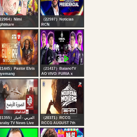
22964）Nimi
（22597）Noticias
ghtmare
RCN
PALWORLD 1.0】 I'm
? EN VIVO: Posesión
re to build houses
presidencial de
d steal pals... and I'm
Abelardo de la Espriella
l out of houses
1445）Pastor Elvis
（21417）BaianoTV
gyemang
AO VIVO: FURIA x
LPHA HOUR
LOUD | #CBLOL Official
ISODE 1384 ||
Co-stream | ILHA DAS
ANIFESTING GLORY
LENDAS !cupom !sadia
 AUGUST ||
!grupo !kbmidl
ATURDAY, AUGUST
H, 2026
（21355）العربي - أخبار
（20371）RCCG
araby TV News Live
RCCG AUGUST 7th
قناة العربي أخبار | ال
2026 | HOLY GHOST
الحي المبا
SERVICE