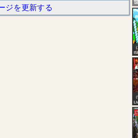
ージを更新する
（
IS
M
H
BO
Ka
（
Li
KA
M
M
A
*
PA