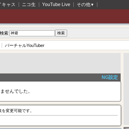
イキャス
ニコ生
YouTube Live
その他
▼
検索
バーチャルYouTuber
NG設定
きませんでした。
数を変更可能です。