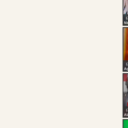
（
Ni
【
he
an
al
（2
A
A
EP
M
IN
S
8T
Al
بث
شر