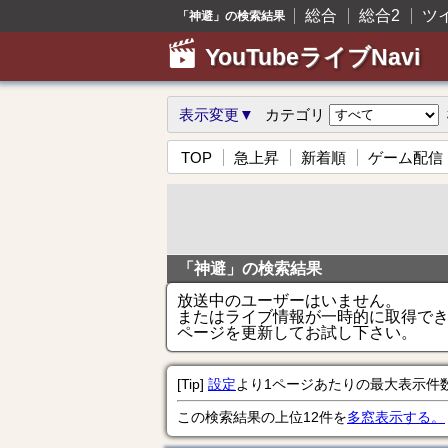
総合
総合2
ツ
「神避」の検索結果
YouTubeライブNavi
表示変更▼
カテゴリ
TOP
急上昇
新着順
ゲーム配信
「神避」の検索結果
放送中のユーザーはいません。
またはライブ情報が一時的に取得で
ページを更新してお試し下さい。
[Tip]
設定
より1ページあたりの最大表示件
この検索結果の上位12件を
多窓表示する。