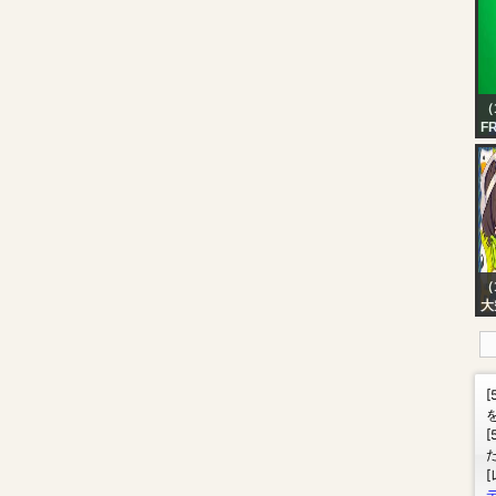
（
F
（
大
【
ば
ロ