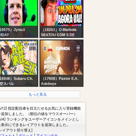
19575）Jynxzi
（18261）O Markola
RIDAY
SEXTOU COM S DE
SAQUES! (DIA 02) ❤️‍?
MARKOLA AO VIVO❤️‍?
18046）Subaru Ch.
（17608）Pastor E.A.
空スバル
Adeboye
#生スバル】おはす
PASTOR E.A ADEBOYE
！：FREE TALK【ホ
| RCCG HOLY GHOST
もっと見る
ライブ/大空スバル】
CONVENTION 2026 -
DAY 5 EVENING
[5/12] 指定配信者を目立たせるお気に入り登録機能
を追加しました。（順位の値をマウスオーバー）
[5/4] ランキングをユーザーアイコンをメインとし
た表示にできるレイアウトを追加しました。
[レイアウト切り替え]
デフォルト
|
グリッド
|
アイコンのみ