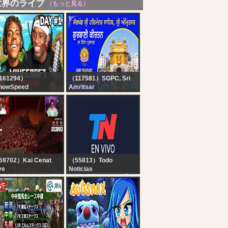
世界のライブ
（もっと見る）
161294）
（117581）SGPC, Sri
howSpeed
Amritsar
INECRAFT
Official SGPC LIVE |
ARDCORE ALL
Gurbani Kirtan |
SSES DAY 1 ???‍♂️ft.
Sachkhand Sri
iCenat
Harmandir Sahib, Sri
Amritsar | 08.08.2026
59702）Kai Cenat
（55813）Todo
ve
Noticias
I X SPEED
TN EN VIVO - SEGUÍ LA
INECRAFT
TRANSMISIÓN EN VIVO
ARATHON BEATING
DE TODO NOTICIAS
LL BOSSES
HARDCORE* DAY 1
RT 1