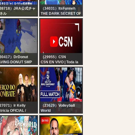
38718）JRA公式チャ
（34031）ItsFunneh
ネル
THE DARK SECRET OF
ライブ配信】8月8日
BUGSNAX...
土曜）中央競馬全レー
中継（新潟・中京・札
）
30417）DrDonut
（29955）C5N
AVING DONUT SMP
C5N EN VIVO | Toda la
información en un solo
lugar | Seguí la
transmisión las 24
horas
7071）Ir Kelly
（23629）Volleyball
tricia OFICIAL /
World
stituto Hesed
Chile vs. Thailand - Pool
rço do Combate |
Play | Girls' U17 World
stituto Hesed - 07/08
Championship - 2026