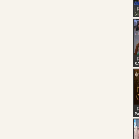
（
ン
【
（
ス
幌
（
S
??
（2
Pa
In
Te
In