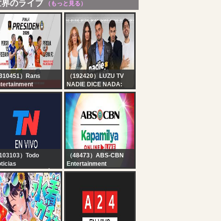
世界のライブ
（もっと見る）
310451）Rans
（192420）LUZU TV
tertainment
NADIE DICE NADA:
INAL MATCH PIALA
NICO OCCHIATO, MOMI
ESIDEN : PERSIB
GIARDINA, SANTI
ANDUNG VS
TALLEDO, MARTÍN
ERSEBAYA
GARABAL Y ANGELITA
URABAYA
| EN VIVO
103103）Todo
（48473）ABS-CBN
ticias
Entertainment
 EN VIVO - SEGUÍ LA
Kapamilya Online Live |
RANSMISIÓN EN VIVO
August 6, 2026
E TODO NOTICIAS