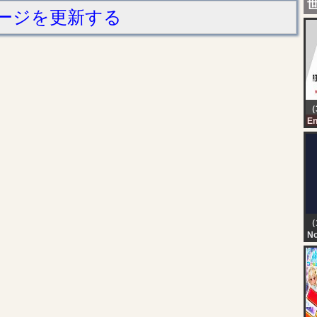
ージを更新する
（
En
F
PR
B
P
S
（
No
TN
T
D