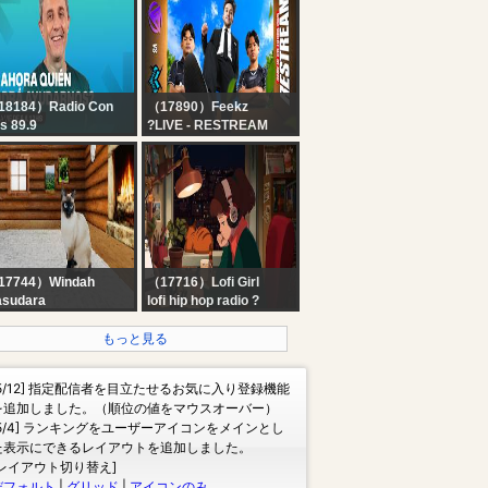
2026世界大会【奇声と
奇想の祭典】
18184）Radio Con
（17890）Feekz
s 89.9
?LIVE - RESTREAM
ADIO CON VOS En
GAME OF FUTURE ,
vo ? | ¿Y AHORA
HALA VAMOS !
UIÉN PODRA
YUDARNOS? con
RNESTO
ENEMBAUM
17744）Windah
（17716）Lofi Girl
sudara
lofi hip hop radio ?
KU HARUS
beats to relax/study to
ENJAGA KUCING
もっと見る
UT INI NAMUN HAL
EH TERJADI....
[5/12] 指定配信者を目立たせるお気に入り登録機能
AKE CARE OF THE
を追加しました。（順位の値をマウスオーバー）
AT
[5/4] ランキングをユーザーアイコンをメインとし
た表示にできるレイアウトを追加しました。
[レイアウト切り替え]
デフォルト
|
グリッド
|
アイコンのみ