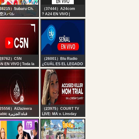
38215）Subaru Ch.
（37444）A24com
空スバル
? A24 EN VIVO |
#生スバル】ホロドリ
Noticias de Argentina y
着ガチャ耐久しゅばあ
el mundo las 24 horas
ああああああああああ
ああああああああああ
ああああああああああ
あああ！！：hololive
reams【ホロライブ/大
スバル】
28762）C5N
（26001）Blu Radio
N EN VIVO | Toda la
¿CUÁL ES EL LEGADO
formación en un solo
DE PETRO? | SEÑAL
gar | Seguí la
EN VIVO | BLU RADIO
ansmisión las 24
06 AGO
ras
25556）AlJazeera
（23975）COURT TV
Arabic قناة الجزيرة
LIVE: MA v. Linsday
البث الحي لقناة الجزي |
Clancy - Day 8 |
التغطية مستم
Accused Killer Mom
Trial