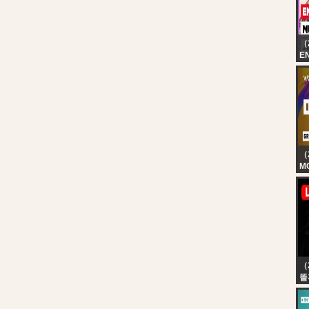
（
EN
GU
ag
（
MO
[E
Gr
G
M
at
W
（
똘
이