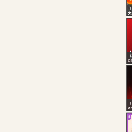
（
大
【
水
あ
あ
あ
あ
D
空
（
C5
in
lu
tr
ho
（
رة
رة