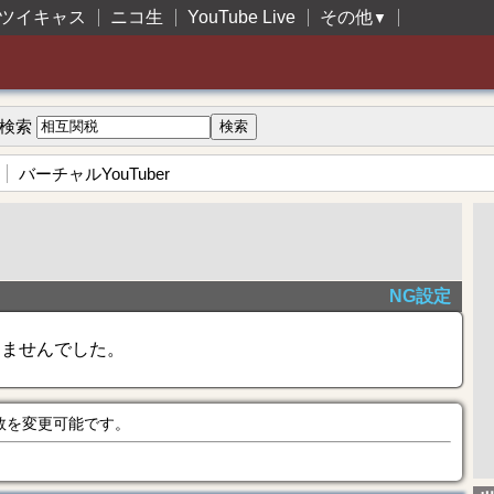
ツイキャス
ニコ生
YouTube Live
その他
▼
検索
バーチャルYouTuber
NG設定
きませんでした。
数を変更可能です。