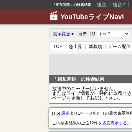
総合
総合2
「相互関税」の検索結果
YouTubeライブNavi
表示変更▼
カテゴリ
TOP
急上昇
新着順
ゲーム配信
「相互関税」の検索結果
放送中のユーザーはいません。
またはライブ情報が一時的に取得で
ページを更新してお試し下さい。
[Tip]
設定
より1ページあたりの最大表示件
この検索結果の上位12件を
多窓表示する。