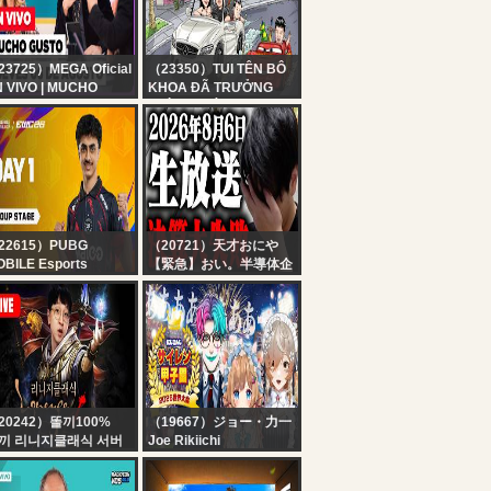
23725）MEGA Oficial
（23350）TUI TÊN BÔ
 VIVO | MUCHO
KHOA ĐÃ TRƯỞNG
STO - Jueves 06 de
THÀNH , TỪ TRONG
osto de 2026
ĐAU KHỔ
22615）PUBG
（20721）天才おにや
BILE Esports
【緊急】おい。半導体企
N] PMWC at EWC 26
業の決算失敗ラッシュが
oup Stage Day 1 |
ヤバすぎる。大暴落クラ
ROUP A | PUBG
ッシュ連発。また追証の
OBILE WORLD CUP
日々なのか。アメリカ時
 2026 ESPORTS
間の絶望を俺は正面から
ORLD CUP
受け入れる。明日のエグ
い金曜日に向けて会議の
株ライブ生放送！！
20242）똘끼100%
（19667）ジョー・力一
끼 리니지클래식 서버
Joe Rikiichi
전 완료 상황보고 !
【#にじ甲2026】にじさ
んじサイレン甲子園