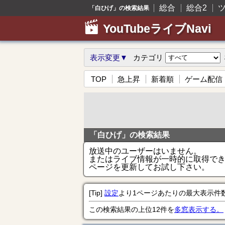
総合
総合2
「白ひげ」の検索結果
YouTubeライブNavi
表示変更▼
カテゴリ
TOP
急上昇
新着順
ゲーム配信
「白ひげ」の検索結果
放送中のユーザーはいません。
またはライブ情報が一時的に取得で
ページを更新してお試し下さい。
[Tip]
設定
より1ページあたりの最大表示件
この検索結果の上位12件を
多窓表示する。