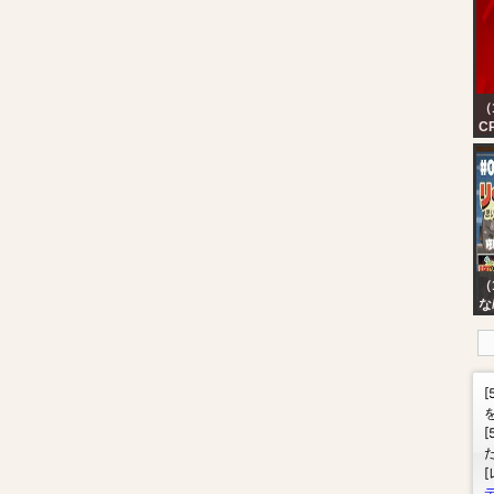
（
C
2
（
な
ん
【
出
デ
た
れ