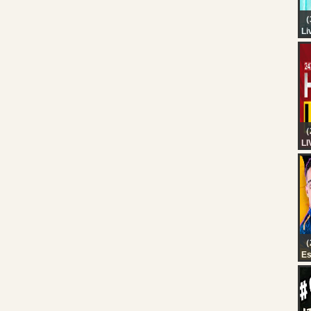
（
Li
KA
M
M
A
*
PA
（
LI
24
Ke
HD
Ma
Re
（2
Es
#
? 
FF
R