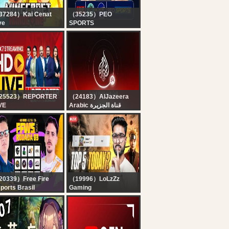
37284）Kai Cenat
（35235）PEO
ve
SPORTS
I X SPEED
? FINAL | LPL 2026 |
INECRAFT
Galle Gallants vs.
ARATHON BEATING
Jaffna Kings |
LL BOSSES
HARDCORE* DAY 1
RT 2
25523）REPORTER
（24183）AlJazeera
VE
Arabic قناة الجزيرة
x7 Reporter Live TV |
البث الحي لقناة الجزيرة |
rala Rain Alert Live |
التغطية مستمرة
 Streaming | Latest
layalam News |
porter
0339）Free Fire
（19996）LoLzZz
ports Brasil
Gaming
FREEFIRE
KYA YE SEASON #1
FREE FIRE AO VIVO:
HOGA? | CONQUEROR
WS BRASIL SPLIT 2 |
OR WHAT |
ODADA 3
@LoLzZzGaming