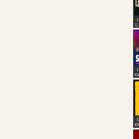
（
じ
【
ほ
イ
ッ
じ
（
Ca
LI
M
R
D
V
D
（
Ch
【
【