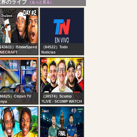
世界のライブ
（もっと見る）
143611）IShowSpeed
（84522）Todo
INECRAFT
Noticias
ARDCORE ALL
TN EN VIVO - SEGUÍ LA
SSES DAY 2 ???‍♂️ft.
TRANSMISIÓN EN VIVO
iCenat
DE TODO NOTICIAS
6825）Citizen TV
（38574）Scump
enya
?LIVE - SCUMP WATCH
tizen TV Live:
PARTY!! OpTic
GAMING vs FAZE |
ESPORTS WORLD CUP
DAY 4