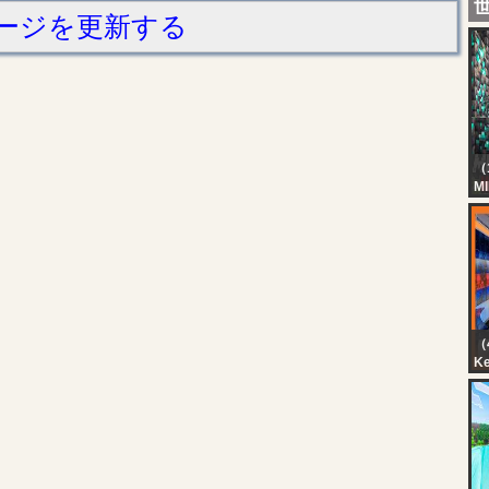
ージを更新する
（
M
H
BO
Ka
（4
K
Ci