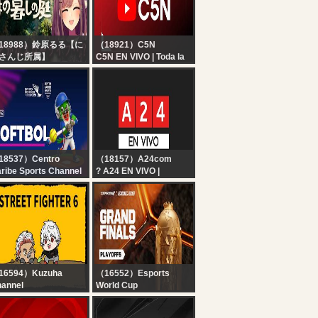
18988）鈴原るる【に
（18921）C5N
さんじ所属】
C5N EN VIVO | Toda la
ほの暮しの庭】#07
información en un solo
のぼの・・？スローラ
lugar | Seguí la
フ生活
transmisión las 24
・・・！！！！！【に
horas
さんじ/鈴原るる 】
18537）Centro
（18157）A24com
ribe Sports Channel
? A24 EN VIVO |
VE ? SOFTBOL
Noticias de Argentina y
ASCULINO??
el mundo las 24 horas
EPÚBLICA
OMINICANA vs
ENEZUELA ?? SANTO
OMINGO 2026
16594）Kuzuha
（16552）Esports
annel
World Cup
スト6】目指せ一斤
TEKKEN 8 at EWC 26 -
スコップ】
FINAL DAY!