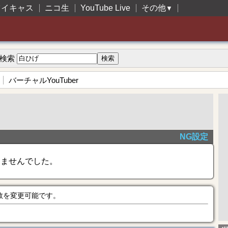
ツイキャス
ニコ生
YouTube Live
その他
▼
検索
バーチャルYouTuber
NG設定
きませんでした。
数を変更可能です。