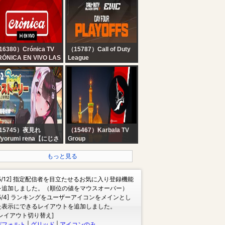
16380）Crónica TV
（15787）Call of Duty
RÓNICA EN VIVO LAS
League
4 HORAS
Call of Duty: Black Ops
7 Esports World Cup |
Playoffs
15745）夜見れ
（15467）Karbala TV
/yorumi rena【にじさ
Group
じ所属】
Karbala TV Live Stream
 リ・ストーリー: 思い
| البث المباشر لقناة كربلاء
もっと見る
修理屋 】#02 レトロ系
الفضائية
バイス修理はじめまし
[5/12] 指定配信者を目立たせるお気に入り登録機能
。 【 にじさんじ / 夜見
を追加しました。（順位の値をマウスオーバー）
な 】
[5/4] ランキングをユーザーアイコンをメインとし
た表示にできるレイアウトを追加しました。
[レイアウト切り替え]
デフォルト
|
グリッド
|
アイコンのみ