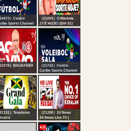
AUGUST 7TH, 2026
24473）Centro
（23205）O Markola
ribe Sports Channel
2? É HOJE! (DIA 01)
VE ?FÚTBOL
❤️‍?MARKOLA AO VIVO
EMENINO⚽?
❤️‍?
OLOMBIA vs
EXICO? DOMINGO
26
22570）BALDASSO
（21742）Centro
V
Caribe Sports Channel
O VIVO) SUPER
LIVE ? VOLEIBOL
ORNADA:
FEMENINO??
ORINTHIANS X INTER
REPUBLICA
#322
DOMINICANA vs
PUERTO RICO ?
SANTO DOMINGO 2026
1331）Television
（21280）24 News
maica
24 News Live TV |
TCH LIVE: Jamaica
Kerala Rain Live News
and Gala 2026 |
Updates | Malayalam