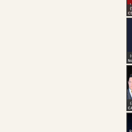
（
C5
in
lu
tr
ho
（
No
TN
T
D
（
CA
P
D
M