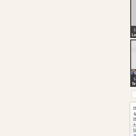
Ce
In
6,
La
In
W
（
Te
LI
Pa
Te
20