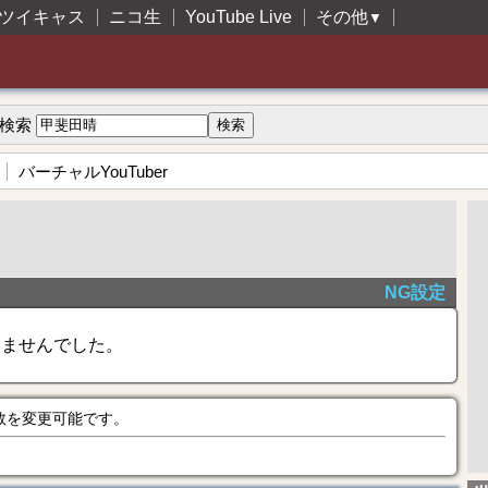
ツイキャス
ニコ生
YouTube Live
その他
▼
検索
バーチャルYouTuber
NG設定
きませんでした。
数を変更可能です。