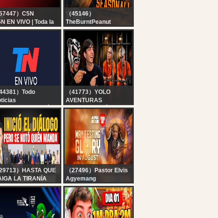
57447）C5N
（45146）
N EN VIVO | Toda la
TheBurntPeanut
formación en un solo
?LIVE | TARKOV
gar | Seguí la
SEASONAL | DAY 4 |
ansmisión las 24
HutchMF x GIMMICK |
ras
THICC MEN
THURSDAY |
#BUNGULATE
44381）Todo
（41773）YOLO
ticias
AVENTURAS
 EN VIVO - SEGUÍ LA
SE LO MERECÍAN !!
RANSMISIÓN EN VIVO
E TODO NOTICIAS
29713）HASTA QUE
（27496）Pastor Elvis
IGA LA TIRANÍA
Agyemang
RIMER ENCUENTRO
ALPHA HOUR
EJÓ CLARO QUIÉN
EPISODE 1383 ||
ANDA EN LA MESA
MANIFESTING GLORY
IN AUGUST || FRIDAY,