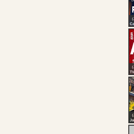
（
Ca
LI
F
C
M
20
（
T
(A
J
C
| 
（2
Ja
WA
Gr