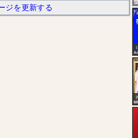
ージを更新する
（
Am
Of
Gu
Sa
Ha
Am
（
M
Li
Aa
मात
Au