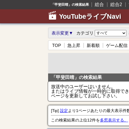
総合
総合2
「甲斐田晴」の検索結果
YouTubeライブNavi
表示変更▼
カテゴリ
TOP
急上昇
新着順
ゲーム配信
「甲斐田晴」の検索結果
放送中のユーザーはいません。
またはライブ情報が一時的に取得で
ページを更新してお試し下さい。
[Tip]
設定
より1ページあたりの最大表示件
この検索結果の上位12件を
多窓表示する。