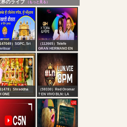
世界のライブ
（もっと見る）
147049）SGPC, Sri
（112665）Telefe
ritsar
GRAN HERMANO EN
ficial SGPC LIVE |
VIVO ?️ GH X TORA Y
rbani Kirtan |
FEFE - NOS VISITAN
chkhand Sri
CAMPANITA Y PEPA
rmandir Sahib, Sri
ritsar | 07.08.2026
61478）Shraddha
（59330）Red Oromar
H ONE
? EN VIVO BLN: LA
ve : Maa Vaishno Devi
DINASTÍA ❤️?| 06 DE
rti From Bhawan |
AGOSTO
ा वैष्णो देवी आरती | 07
gust 2026