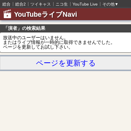
総合
総合2
ツイキャス
ニコ生
YouTube Live
その他
▼
YouTubeライブNavi
「演者」の検索結果
放送中のユーザーはいません。
またはライブ情報が一時的に取得できませんでした。
ページを更新してお試し下さい。
ページを更新する