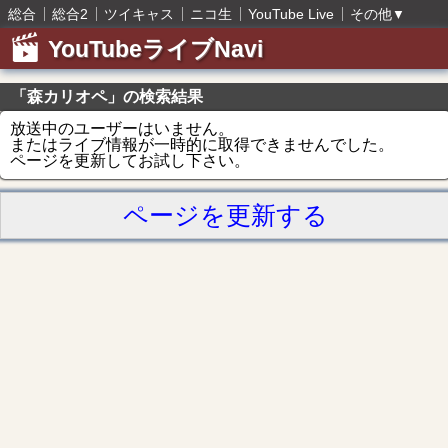
総合
総合2
ツイキャス
ニコ生
YouTube Live
その他
▼
YouTubeライブNavi
「森カリオペ」の検索結果
放送中のユーザーはいません。
またはライブ情報が一時的に取得できませんでした。
ページを更新してお試し下さい。
ページを更新する