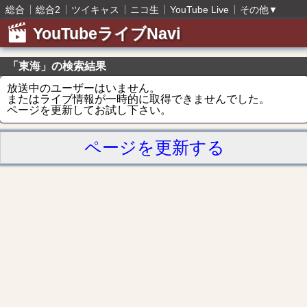
総合
総合2
ツイキャス
ニコ生
YouTube Live
その他
▼
YouTubeライブNavi
「東海」の検索結果
放送中のユーザーはいません。
またはライブ情報が一時的に取得できませんでした。
ページを更新してお試し下さい。
ページを更新する