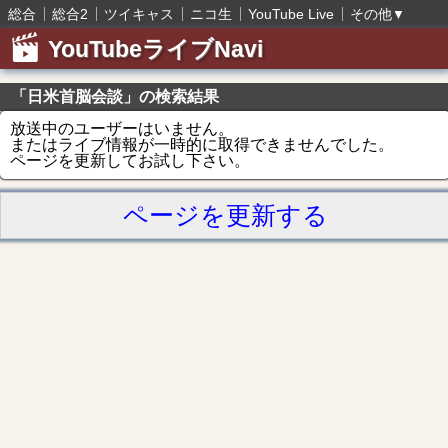
総合
総合2
ツイキャス
ニコ生
YouTube Live
その他
▼
YouTubeライブNavi
「日米首脳会談」の検索結果
放送中のユーザーはいません。
またはライブ情報が一時的に取得できませんでした。
ページを更新してお試し下さい。
ページを更新する