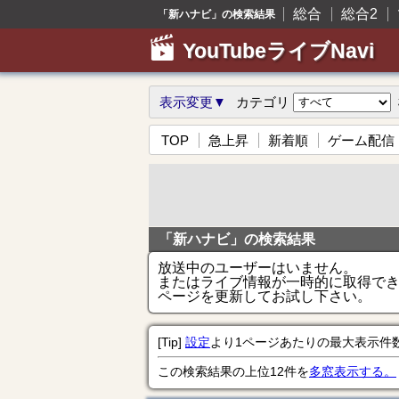
総合
総合2
「新ハナビ」の検索結果
YouTubeライブNavi
表示変更▼
カテゴリ
TOP
急上昇
新着順
ゲーム配信
「新ハナビ」の検索結果
放送中のユーザーはいません。
またはライブ情報が一時的に取得で
ページを更新してお試し下さい。
[Tip]
設定
より1ページあたりの最大表示件
この検索結果の上位12件を
多窓表示する。