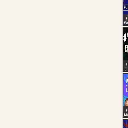
（1
Wo
Pe
Po
Wo
20
（
じ
【
ほ
イ
ッ
じ
（
Me
LI
CL