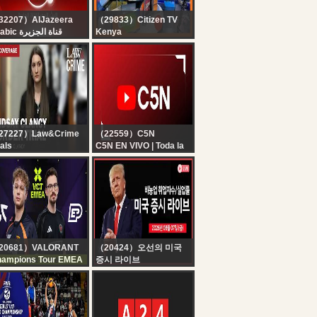
32207）AlJazeera
（29833）Citizen TV
Arabic قناة الجزيرة
Kenya
البث الحي لقناة الجزي |
Citizen TV Live:
التغطية مستم
27227）Law&Crime
（22559）C5N
ials
C5N EN VIVO | Toda la
VE: Lindsay Clancy
información en un solo
rder Trial — MA v.
lugar | Seguí la
ndsay Clancy — Day
transmisión las 24
horas
20681）VALORANT
（20424）오선의 미국
ampions Tour EMEA
증시 라이브
C vs EP - VCT EMEA
[생방송] 비농업 취업자
26 Stage 2 - W4D2
수, 실업률 ｜ 트럼프, ‘협
상 진전’ vs 이란 ‘미국 선
박 통항 금지’ ｜ 알리바