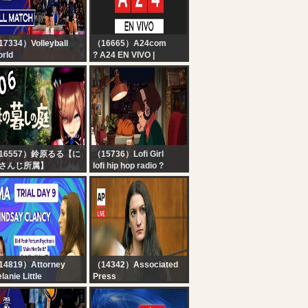
바, 오픈소스AI 전략 변경
｜ - 오선의 미국 증시 라
이브
7334）Volleyball
（16665）A24com
rld
? A24 EN VIVO |
ru vs. Venezuela -
Noticias de Argentina y
ol Play | Girls' U17
el mundo las 24 horas
rld Championship -
26
16557）鈴原るる【に
（15736）Lofi Girl
さんじ所属】
lofi hip hop radio ?
ほの暮しの庭】#06
beats to relax/study to
のぼの・・？スローラ
フ生活
・・・！！！！！【に
さんじ/鈴原るる 】
14819）Attorney
（14342）Associated
lanie Little
Press
VE?Day 9 LINDSAY
LIVE: Lindsay Clancy
ANCY Trial?The
trial Day 9