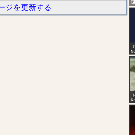
ージを更新する
（
No
TN
T
D
（
R
qua