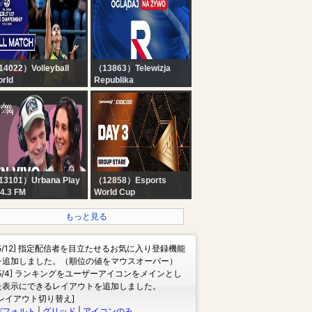
escribers
4022）Volleyball
（13863）Telewizja
rld
Republika
azil vs. Poland - Pool
RELACJA NA ŻYWO -
ay | Girls' U17 World
OGLĄDAJ Telewizja
ampionship - 2026
Republika
13101）Urbana Play
（12858）Esports
4.3 FM
World Cup
 VIVO | Vuelta y
TEKKEN 8 at EWC 26 -
edia en URBANA
Day 3 - Group Stage
もっと見る
AY con Sebastián
inraich, Julieta Pink
[5/12] 指定配信者を目立たせるお気に入り登録機能
Pablo Fábregas
を追加しました。（順位の値をマウスオーバー）
[5/4] ランキングをユーザーアイコンをメインとし
た表示にできるレイアウトを追加しました。
[レイアウト切り替え]
デフォルト
|
グリッド
|
アイコンのみ