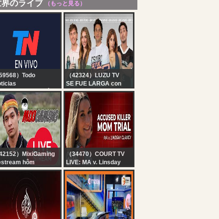
世界のライブ
（もっと見る）
59568）Todo
（42324）LUZU TV
ticias
SE FUE LARGA con
 EN VIVO - SEGUÍ LA
FERBO, BELU NEGRI,
RANSMISIÓN EN VIVO
DOMI FAENA Y TEO D
E TODO NOTICIAS
´ELIA | EN VIVO
42152）MixiGaming
（34470）COURT TV
estream hôm
LIVE: MA v. Linsday
...............
Clancy - Day 9 |
Accused Killer Mom
Trial