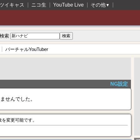
ツイキャス
ニコ生
YouTube Live
その他
▼
検索
バーチャルYouTuber
NG設定
きませんでした。
数を変更可能です。