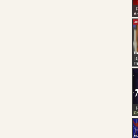
（
رة
رة
（
Tr
LI
Mu
Li
9
（
Ch
FN
20