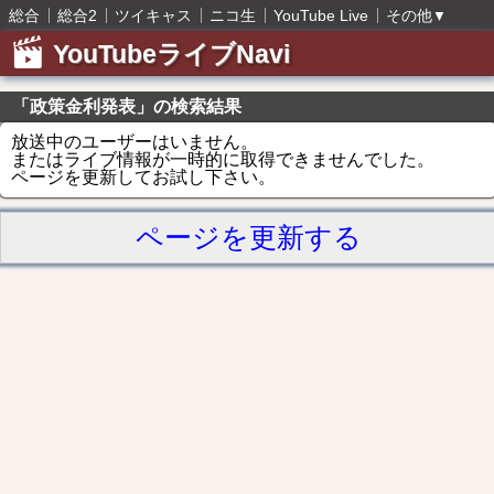
総合
総合2
ツイキャス
ニコ生
YouTube Live
その他
▼
YouTubeライブNavi
「政策金利発表」の検索結果
放送中のユーザーはいません。
またはライブ情報が一時的に取得できませんでした。
ページを更新してお試し下さい。
ページを更新する