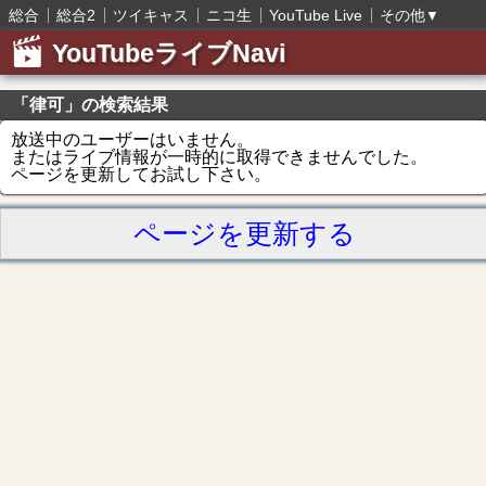
総合
総合2
ツイキャス
ニコ生
YouTube Live
その他
▼
YouTubeライブNavi
「律可」の検索結果
放送中のユーザーはいません。
またはライブ情報が一時的に取得できませんでした。
ページを更新してお試し下さい。
ページを更新する