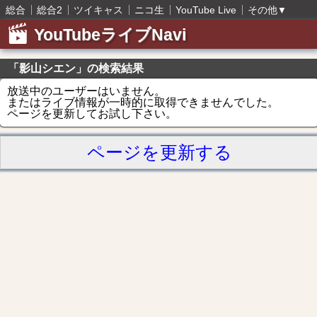
総合
総合2
ツイキャス
ニコ生
YouTube Live
その他
▼
YouTubeライブNavi
「影山シエン」の検索結果
放送中のユーザーはいません。
またはライブ情報が一時的に取得できませんでした。
ページを更新してお試し下さい。
ページを更新する