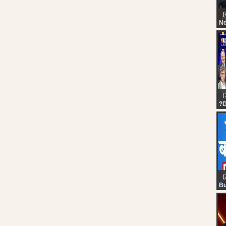
（
N
?L
20
DM
St
Pr
Vi
（
?D
St
Re
Ka
Li
（
Bu
Fi
20
Li
Li