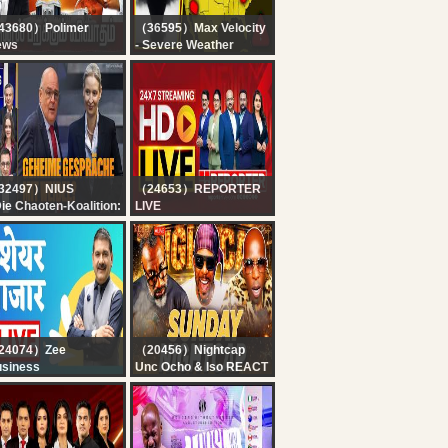
43680）Polimer
（36595）Max Velocity
ews
- Severe Weather
IVE: TN Assembly
Center
26 | CM Vijay | TVK |
? BREAKING
K | Udhayanidhi
TORNADO ON THE
alin | EPS |
GROUND IN ILLINOIS -
emalatha
With LIVE Storm
jayakanth
Chasers...
32497）NIUS
（24653）REPORTER
ie Chaoten-Koalition:
LIVE
euerreform tot!
24x7 Reporter Live TV |
ntenreform tot!
Kerala Rain Alert Live |
nzler erledigt? I NIUS
HD Streaming | Latest
ve, 10.08.26
Malayalam News |
Reporter
24074）Zee
（20456）Nightcap
siness
Unc Ocho & Iso REACT
rst Trade 10th August
to Ja'marr Chase
26 : Zee Business
wanting Moss' TD
ve | Share Market
record + Monta Ellis
ve Updates | Stock
said WHAT?! | Nightcap