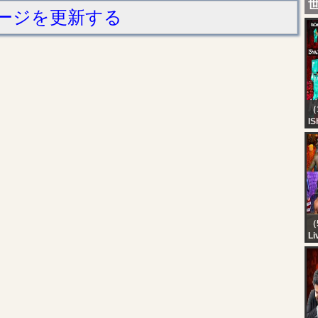
ージを更新する
（
IS
M
H
BO
Ka
（
Li
KA
M
M
A
*
PA