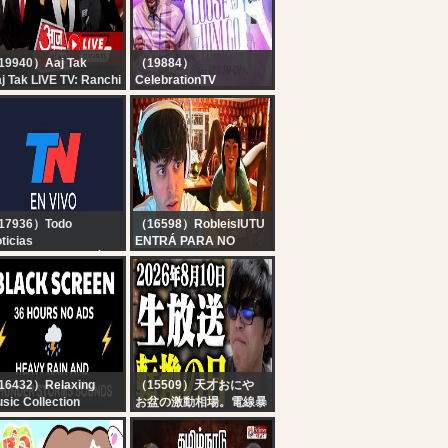
rket News
19940）Aaj Tak
（19884）
j Tak LIVE TV: Ranchi
CelebrationTV
SC Student Protest
Apostle Suleman LIVE:
sembly March |
LOOSE HIM AND LET
rliament | Amit Shah
HIM GO ? || WWN #Day
Hindi News
6 August Edition || 10th
August, 2026
17936）Todo
（16598）RobleisIUTU
ticias
ENTRÁ PARA NO
 EN VIVO - SEGUÍ LA
DORMIR...
RANSMISIÓN EN VIVO
E TODO NOTICIAS
16432）Relaxing
（15509）天才おにや
sic Collection
お盆の激動相場。電線暴
Heavy Rain and
騰中！！夏枯れ？サマー
under Sounds for
ラリー？モメンタムの変