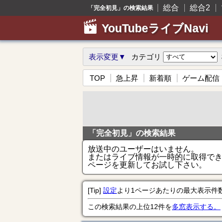
総合
総合2
「完全初見」の検索結果
YouTubeライブNavi
表示変更▼
カテゴリ
TOP
急上昇
新着順
ゲーム配信
「完全初見」の検索結果
放送中のユーザーはいません。
またはライブ情報が一時的に取得で
ページを更新してお試し下さい。
[Tip]
設定
より1ページあたりの最大表示件
この検索結果の上位12件を
多窓表示する。