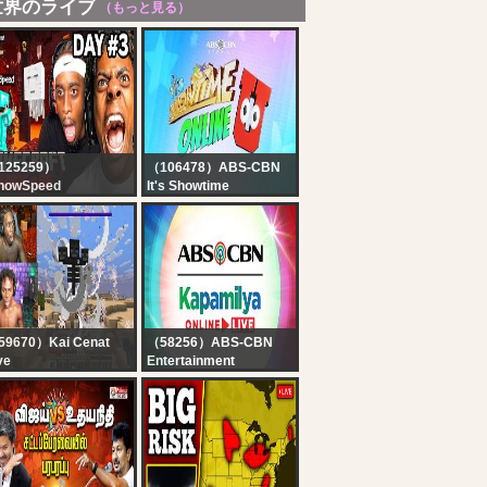
世界のライブ
（もっと見る）
125259）
（106478）ABS-CBN
howSpeed
It's Showtime
INECRAFT
Showtime Online U |
ARDCORE ALL
August 10, 2026
SSES DAY 3 ???‍♂️ft.
iCenat (Part 2)
59670）Kai Cenat
（58256）ABS-CBN
ve
Entertainment
I X SPEED
Kapamilya Online Live |
INECRAFT
August 10, 2026
ARATHON BEATING
LL BOSSES
HARDCORE* DAY 3
RT 2