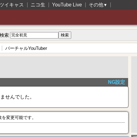
ツイキャス
ニコ生
YouTube Live
その他
▼
検索
バーチャルYouTuber
NG設定
きませんでした。
数を変更可能です。