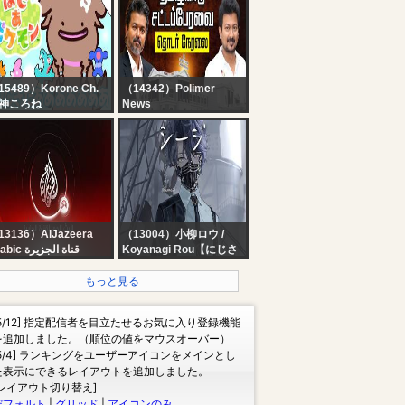
eeping - Black
化は既に織り込んだ。救
reen | Perfect
えはしないメモリーも。
understorm for Rest,
俺も。損切は技術。成長
ve
への要素なのだ。さぁ覚
悟の後場の寄り付き株ラ
イブ生放送！！
15489）Korone Ch.
（14342）Polimer
神ころね
News
ぽこあ】海きたあああ
?LIVE: TN Assembly |
あ！？！？！？
தமிழக சட்டப்பேரவை
கூட்டத்தொடர்.. MLA-க்கள்
வருகை | Udhayanidhi
Stalin | CMVijay
13136）AlJazeera
（13004）小柳ロウ /
Arabic قناة الجزيرة
Koyanagi Rou【にじさ
البث الحي لقناة الجزي |
んじ】
التغطية مستم
【シージ】予定まで目覚
もっと見る
ましーじ【小柳ロウ/にじ
さんじ】
[5/12] 指定配信者を目立たせるお気に入り登録機能
を追加しました。（順位の値をマウスオーバー）
[5/4] ランキングをユーザーアイコンをメインとし
た表示にできるレイアウトを追加しました。
[レイアウト切り替え]
デフォルト
|
グリッド
|
アイコンのみ