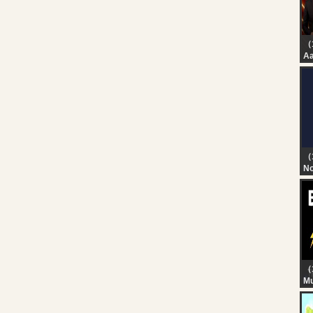
Ma
（
Aa
JP
As
Pa
| 
（
No
TN
T
D
（
Mu
? 
Th