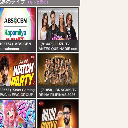
世界のライブ
（もっと見る）
193754）ABS-CBN
（91447）LUZU TV
tertainment
ANTES QUE NADIE con
pamilya Online Live |
DIEGO LEUCO, MICA
gust 7, 2026
VAZQUEZ, YOYI
FRANCELLA Y EL
TRINCHE | EN VIVO
82553）Snax Gaming
（71858）BRAGAIS TV
MWC at EWC GROUP
REINA FILIPINAS 2026
AGE DAY 2 -
THE GRAND
ATCHPARTY WITH
CORONATION NIGHT
NAX