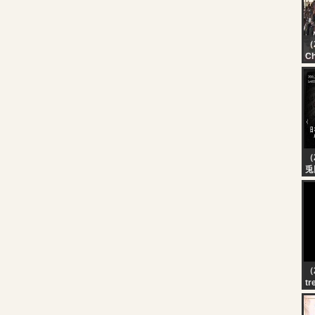
（2
Ch
Cé
l’
Cô
（
兎
【
３
在
る
こ
こ
（2
tr
Po
co