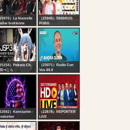
5970）La Nouvelle
（25946）500BROS
aîne Ivoirienne
PUBG
rémonie Officielle de
? [PGS 7] Vòng Sinh
indépendance de la
Tồn: AL, GTE, APG, T1,
te d’Ivoire | 66 ANS
GEN, NAVI, TWIS, FLC,
PERO, MITH,...
25254）Pekora Ch.
（23071）Radio Con
田ぺこら
Vos 89.9
日本事故物件監視協会
RADIO CON VOS En
】今年イチやばい…実
vivo ? | ¿Y AHORA
する事故物件を監視す
QUIÉN PODRA
仕事をします…！ぺ
AYUDARNOS? con
！【ホロライブ/兎田ぺ
ERNESTO
ら】
TENEMBAUM
2692）Konstantin -
（22678）REPORTER
endsetter
LIVE
wer ⚡️ music Tesla
24x7 Reporter Live TV |
il experiments
Kerala Rain Alert Live |