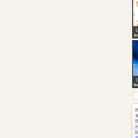
（
Am
Of
(A
| 
Ha
Am
（
N
J
2°