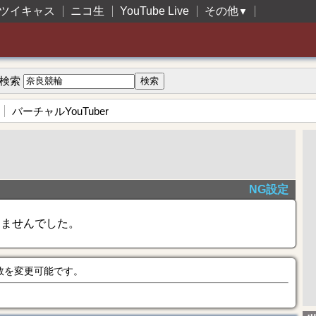
ツイキャス
ニコ生
YouTube Live
その他
▼
検索
バーチャルYouTuber
NG設定
きませんでした。
数を変更可能です。