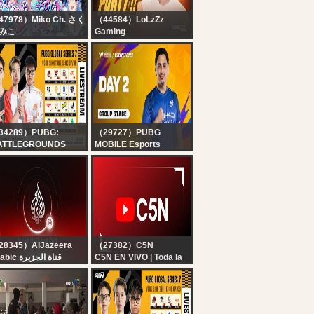
47978）Miko Ch. さく
（44584）LoLzZz
みこ
Gaming
ホロドリ】新イベント
PMWC WATCH PARTY -
ちゃ‼完凸チャレンジ
GROUP STAGE DAY 2 |
るぜぇ‼?【ホロライ
EWC 2026 |
/さくらみこ】
@LoLzZzGaming
34289）PUBG:
（29727）PUBG
ATTLEGROUNDS
MOBILE Esports
IETNAM
[EN] PMWC at EWC 26
[PGS 7] Sinh Tồn: ??
Group Stage Day 2 |
, ?? GTE, ?? APG, ??
GROUP A | PUBG
VI, ?? PeRo, ?? T1,
MOBILE WORLD CUP
 GEN, ?? MiTH, ??
at 2026 ESPORTS
C, TWIS,...
WORLD CUP
28345）AlJazeera
（27382）C5N
Arabic قناة الجزيرة
C5N EN VIVO | Toda la
البث الحي لقناة الجزي |
información en un solo
تحالف دفاعي ثلاثي ب
lugar | Seguí la
باكستان والسعودية وترك
transmisión las 24
horas