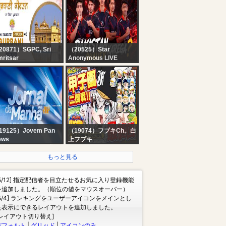
HD Streaming | Latest
Malayalam News |
Reporter
20871）SGPC, Sri
（20525）Star
ritsar
Anonymous LIVE
ficial SGPC LIVE
4T FINALS ME
udio) | Gurbani Kirtan
QUALIFY KAREGI ?
Sachkhand Sri
rmandir Sahib, Sri
ritsar 07.08.2026
19125）Jovem Pan
（19074）フブキCh。白
ews
上フブキ
ORNAL DA MANHÃ -
【パワプロ2026】王立
 EDIÇÃO - 07/08/2026
天狐学園最終回?夏の甲
もっと見る
子園二回戦!! #パワプロ
ケモミミリーグ【ホロラ
[5/12] 指定配信者を目立たせるお気に入り登録機能
イブ/白上フブキ】
を追加しました。（順位の値をマウスオーバー）
[5/4] ランキングをユーザーアイコンをメインとし
た表示にできるレイアウトを追加しました。
[レイアウト切り替え]
デフォルト
|
グリッド
|
アイコンのみ