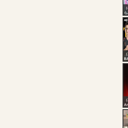
（
ら
【
き
す
ブ
（
B
V
? 
AL
NA
??
FL
（
رة
ين
يا