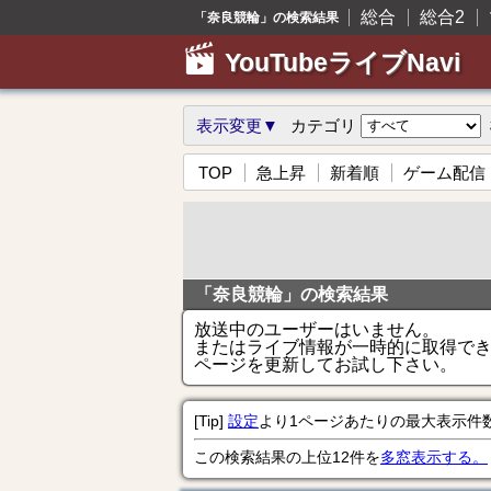
総合
総合2
「奈良競輪」の検索結果
YouTubeライブNavi
表示変更▼
カテゴリ
TOP
急上昇
新着順
ゲーム配信
「奈良競輪」の検索結果
放送中のユーザーはいません。
またはライブ情報が一時的に取得で
ページを更新してお試し下さい。
[Tip]
設定
より1ページあたりの最大表示件
この検索結果の上位12件を
多窓表示する。