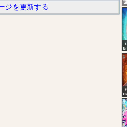
ージを更新する
（
En
Ka
Au
（
P
ST
W
S