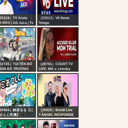
25319）TV Aratu
（23513）V6 News
 VIVO | Alô Juca | Tv
Telugu
atu | 06/08/2026
V6 Telugu News LIVE |
Telangana Live TV
Channel | V6 News
22745）TUI TÊN BÔ
（20761）COURT TV
HOA ĐÃ TRƯỞNG
LIVE: MA v. Linsday
HÀNH , TỪ TRONG
Clancy - Day 8 |
AU KHỔ
Accused Killer Mom
Trial
20484）鈴原るる【に
（20025）Bondi Live
さんじ所属】
? ÁNGEL RESPONDE
ぽこあポケモン！
con Ángel de Brito,
LC】遂にッ！！来た
Mariana Brey, Romi