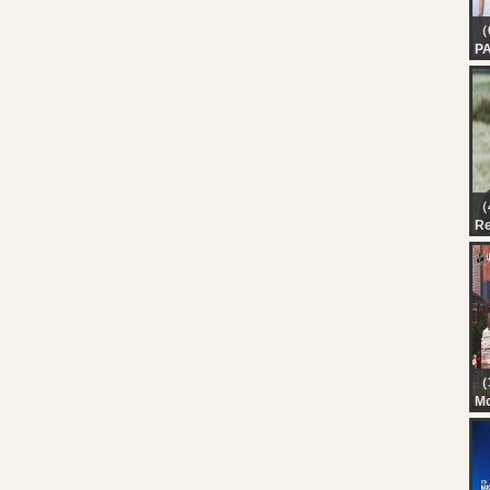
（
PA
F
M
S
ES
CA
（
R
qua
（
M
Th
Li
6t