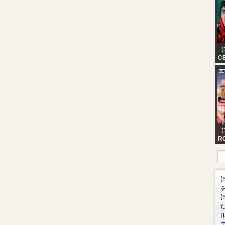
ッ
お
じ
（
CE
VO
R
M
A
（
R
N