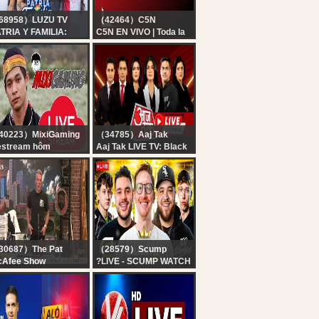
68958）LUZU TV
（42464）C5N
TRIA Y FAMILIA:
C5N EN VIVO | Toda la
EDE POPGOLD, CAMI
información en un solo
AYAN, LUCAS
lugar | Seguí la
PADAFORA, ANITA
transmisión las 24
PÓSITO Y JULI
horas
STRO | EN VIVO
40223）MixiGaming
（34785）Aaj Tak
estream hôm
Aaj Tak LIVE TV: Black
..................
And White | Atiq Ahmed
Son Death | Mohan
Bhagwat| Student
Protest | Pakistan
30687）The Pat
（28579）Scump
cAfee Show
?LIVE - SCUMP WATCH
e Pat McAfee Show
PARTY!! OpTic
ve | Thursday August
GAMING vs 100
h 2026
THIEVES | ESPORTS
WORLD CUP DAY 1