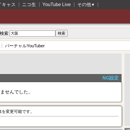
イキャス
ニコ生
YouTube Live
その他
▼
検索
バーチャルYouTuber
NG設定
きませんでした。
数を変更可能です。