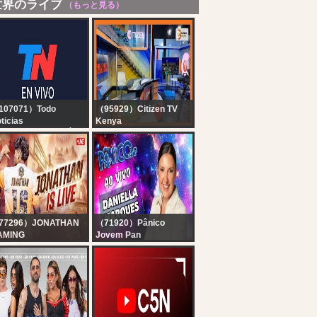
世界のライブ
（もっと見る）
107071）Todo
（95929）Citizen TV
ticias
Kenya
 EN VIVO - SEGUÍ LA
Citizen TV Live:
RANSMISIÓN EN VIVO
E TODO NOTICIAS
77296）JONATHAN
（71920）Pânico
AMING
Jovem Pan
LIMINATOR OR WHAT
DANIELLA MARQUES
JONATHAN IS BACK!!
AO VIVO | PÂNICO -
BGMI!
06/08/26