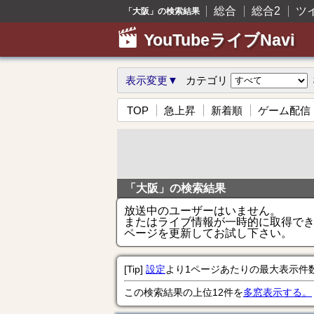
総合
総合2
ツ
「大阪」の検索結果
YouTubeライブNavi
表示変更▼
カテゴリ
TOP
急上昇
新着順
ゲーム配信
「大阪」の検索結果
放送中のユーザーはいません。
またはライブ情報が一時的に取得で
ページを更新してお試し下さい。
[Tip]
設定
より1ページあたりの最大表示件
この検索結果の上位12件を
多窓表示する。