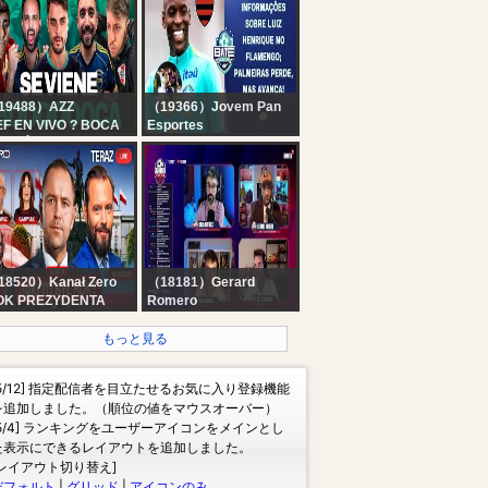
！！あそぼおおおおお
Scalora y La Barby | EN
お！！！ 【にじさん
VIVO
/鈴原るる】
19488）AZZ
（19366）Jovem Pan
F EN VIVO ? BOCA
Esportes
LVIÓ A SONREIR +
LUIZ HENRIQUE NO
IVER ROMPE EL
FLAMENGO: SAIBA
ERCADO Y COMPRA
TUDO; PALMEIRAS
 THIAGO ALMADA
PERDE, MAS AVANÇA;
VINI VAI RENOVAR? |
BATE-PRONTO
18520）Kanał Zero
（18181）Gerard
OK PREZYDENTA
Romero
AWROCKIEGO
JIJANTES | RODRI
ELIGE AL BARÇA! ?
もっと見る
[5/12] 指定配信者を目立たせるお気に入り登録機能
を追加しました。（順位の値をマウスオーバー）
[5/4] ランキングをユーザーアイコンをメインとし
た表示にできるレイアウトを追加しました。
[レイアウト切り替え]
デフォルト
|
グリッド
|
アイコンのみ