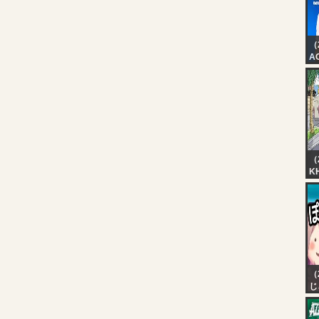
（
AO
Ar
（
K
T
Đ
（
じ
【
D