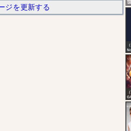
ージを更新する
（
No
TN
T
D
（
G
E
| 
| 