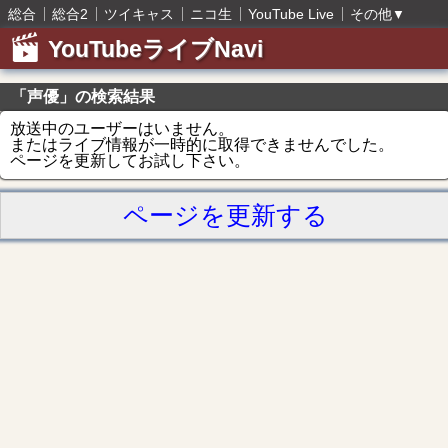
総合
総合2
ツイキャス
ニコ生
YouTube Live
その他
▼
YouTubeライブNavi
「声優」の検索結果
放送中のユーザーはいません。
またはライブ情報が一時的に取得できませんでした。
ページを更新してお試し下さい。
ページを更新する