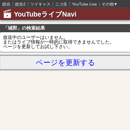
総合
総合2
ツイキャス
ニコ生
YouTube Live
その他
▼
YouTubeライブNavi
「城郭」の検索結果
放送中のユーザーはいません。
またはライブ情報が一時的に取得できませんでした。
ページを更新してお試し下さい。
ページを更新する