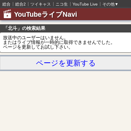
総合
総合2
ツイキャス
ニコ生
YouTube Live
その他
▼
YouTubeライブNavi
「北斗」の検索結果
放送中のユーザーはいません。
またはライブ情報が一時的に取得できませんでした。
ページを更新してお試し下さい。
ページを更新する