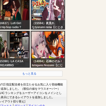
フ生活
・・・！！！！！【に
さんじ/鈴原るる 】
6637）Lofi Girl
（15594）夜見れ
fi hip hop radio ?
な/yorumi rena【にじさ
ats to relax/study to
んじ所属】
【 リ・ストーリー: 思い
出修理屋 】 レトロ系デ
バイス修理はじめまし
た。 【 にじさんじ / 夜見
れな 】
15390）LA CASA
（14994）石神のぞみ /
TREAMING
Ishigami Nozomi【にじ
MIS | con LIZARDO
さんじ】
ONCE, SEBI, MANU
【 ドラゴンボールZ
もっと見る
NS, LEAN SAIFIR y
KAKAROT #2】超名作
E KATZ.
をついに知る！！ドラゴ
[5/12] 指定配信者を目立たせるお気に入り登録機能
ンボールの世界にいくぞ
を追加しました。（順位の値をマウスオーバー）
おおおおおおおおおお
[5/4] ランキングをユーザーアイコンをメインとし
【にじさんじ所属 ／ 石
た表示にできるレイアウトを追加しました。
神のぞみ】
[レイアウト切り替え]
デフォルト
|
グリッド
|
アイコンのみ