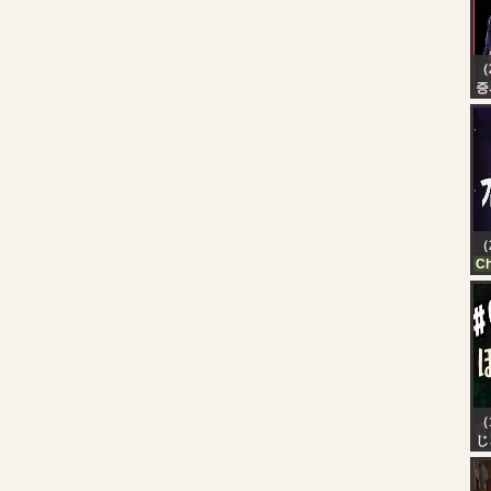
（
증
[
수
상
박
바
｜
이
（
Ch
FN
20
（
じ
【
ほ