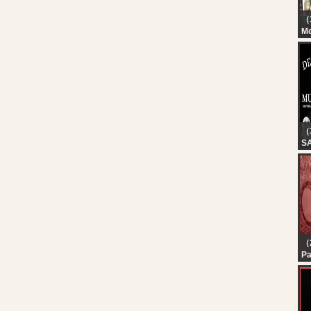
（
M
Th
Li
20
（
S
D
07
（2
Pa
In
Te
In