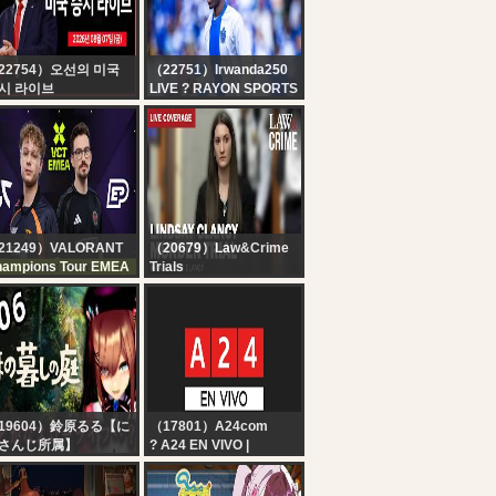
22754）오선의 미국
（22751）Irwanda250
시 라이브
LIVE ? RAYON SPORTS
생방송] 비농업 취업자
FC VS GRO MAHIA
, 실업률 ｜ 트럼프, ‘협
 진전’ vs 이란 ‘미국 선
 통항 금지’ ｜ 알리바
, 오픈소스AI 전략 변경
 - 오선의 미국 증시 라
브
21249）VALORANT
（20679）Law&Crime
ampions Tour EMEA
Trials
C vs EP - VCT EMEA
LIVE: Lindsay Clancy
26 Stage 2 - W4D2
Murder Trial — MA v.
Lindsay Clancy — Day
9
19604）鈴原るる【に
（17801）A24com
さんじ所属】
? A24 EN VIVO |
ほの暮しの庭】#06
Noticias de Argentina y
のぼの・・？スローラ
el mundo las 24 horas