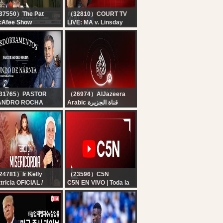
37550）The Pat
（32810）COURT TV
cAfee Show
LIVE: MA v. Linsday
e Pat McAfee Show
Clancy - Day 9 |
ve | Friday August 7th
Accused Killer Mom
26
Trial
31765）PASTOR
（26974）AlJazeera
ANDRO ROCHA
Arabic قناة الجزيرة
ESDOBRAMENTOS
البث الحي لقناة الجزيرة |
/08/2026
التغطية مستمرة
4781）Ir Kelly
（23596）C5N
tricia OFICIAL /
C5N EN VIVO | Toda la
stituto Hesed
información en un solo
rço da Misericórdia |
lugar | Seguí la
stituto Hesed - 07/08
transmisión las 24
horas