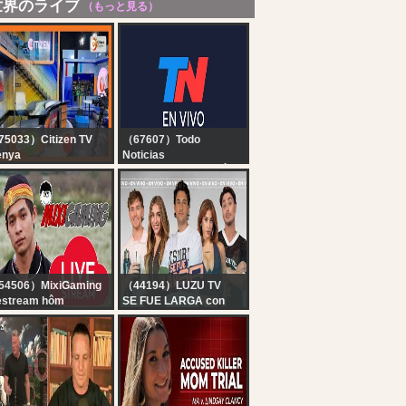
世界のライブ
（もっと見る）
5033）Citizen TV
（67607）Todo
enya
Noticias
tizen TV Live:
TN EN VIVO - SEGUÍ LA
TRANSMISIÓN EN VIVO
DE TODO NOTICIAS
54506）MixiGaming
（44194）LUZU TV
estream hôm
SE FUE LARGA con
...............
FERBO, BELU NEGRI,
DOMI FAENA Y TEO D
´ELIA | EN VIVO