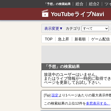
総合
総合2
ツ
「予想」の検索結果
YouTubeライブNavi
表示変更▼
カテゴリ
TOP
急上昇
新着順
ゲーム配信
「予想」の検索結果
放送中のユーザーはいません。
またはライブ情報が一時的に取得で
ページを更新してお試し下さい。
[Tip]
設定
より1ページあたりの最大表示件
この検索結果の上位12件を
多窓表示する。