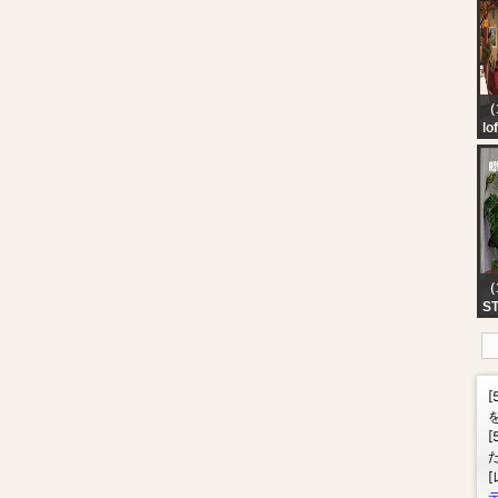
イ
ッ
じ
（1
lo
be
（
S
RU
P
DO
EZ