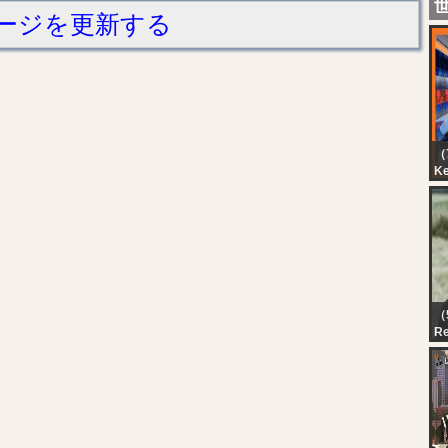
ージを更新する
（7
K
Ci
（
R
qua