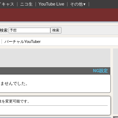
イキャス
ニコ生
YouTube Live
その他
▼
検索
バーチャルYouTuber
NG設定
きませんでした。
数を変更可能です。