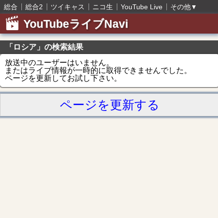
総合
総合2
ツイキャス
ニコ生
YouTube Live
その他
▼
YouTubeライブNavi
「ロシア」の検索結果
放送中のユーザーはいません。
またはライブ情報が一時的に取得できませんでした。
ページを更新してお試し下さい。
ページを更新する