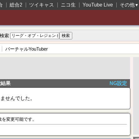
合
総合2
ツイキャス
ニコ生
YouTube Live
その他
▼
検索
バーチャルYouTuber
索結果
NG設定
きませんでした。
数を変更可能です。