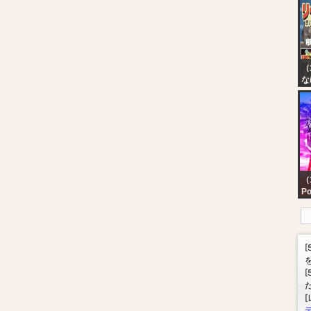
Pl
（
な
ん
【
出
デ
た
れ
（
Po
WA
Fl
Ch
Fo