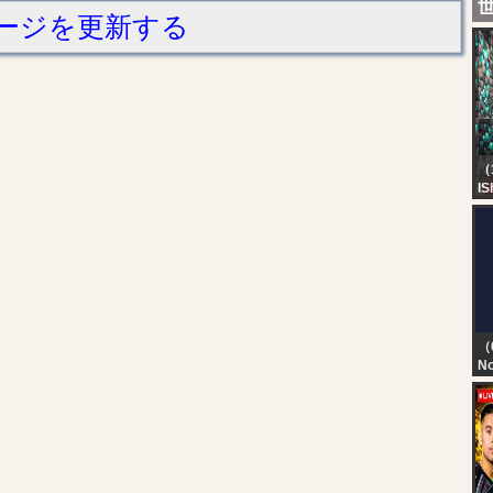
ージを更新する
（
IS
M
H
BO
Ka
（
No
TN
T
D