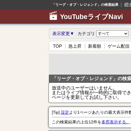
総
「リーグ・オブ・レジェンド」の検索結果
YouTubeライブNavi
表示変更▼
カテゴリ
TOP
急上昇
新着順
ゲーム配信
「リーグ・オブ・レジェンド」の検
放送中のユーザーはいません。
またはライブ情報が一時的に取得で
ページを更新してお試し下さい。
[Tip]
設定
より1ページあたりの最大表示件
この検索結果の上位12件を
多窓表示する。