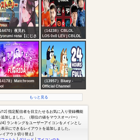
ayoffs
14470）夜見れ
（14238）CBLOL
/yorumi rena【にじさ
LOS 0x0 LEV | CBLOL
じ所属】
2026 - 2ª Etapa | Dia 6
 リ・ストーリー: 思い
(Md3)
修理屋 】#02 レトロ系
バイス修理はじめまし
。 【 にじさんじ / 夜見
な 】
14178）Matchroom
（13957）Bluey -
ol
Official Channel
TCH LIVE | 2026
?LIVE: 24 HOURS+
orida Open Pool
Bluey Episodes in HD!
もっと見る
ampionship | Table
✨ ? | Best Bluey
ur
Adventures ☀️ | 18
[5/12] 指定配信者を目立たせるお気に入り登録機能
FULL EPISODES |
を追加しました。（順位の値をマウスオーバー）
Bluey
[5/4] ランキングをユーザーアイコンをメインとし
た表示にできるレイアウトを追加しました。
[レイアウト切り替え]
デフォルト
|
グリッド
|
アイコンのみ