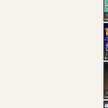
（1
Le
? 
Ta
I-
Ch
（
A 
Gö
Tr
Ma
Jü
（1
Le
Ca
7 