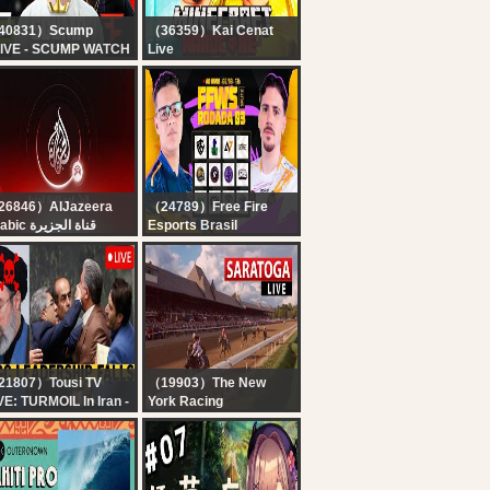
40831）Scump
（36359）Kai Cenat
IVE - SCUMP WATCH
Live
RTY!! OpTic
KAI X SPEED
MING vs FAZE |
MINECRAFT
SPORTS WORLD CUP
MARATHON BEATING
Y 4
ALL BOSSES
*HARDCORE* DAY 1
PART 2
26846）AlJazeera
（24789）Free Fire
Arabic قناة الجزيرة
Esports Brasil
البث الحي لقناة الجزي |
#FREEFIRE
التغطية مستم
? FREE FIRE AO VIVO:
FFWS BRASIL SPLIT 2 |
RODADA 3
21807）Tousi TV
（19903）The New
VE: TURMOIL In Iran -
York Racing
GC Prepare Mojtaba
Association
amenei's Death
Saratoga Live -
Saturday August 8,
2026 - Whitney Day