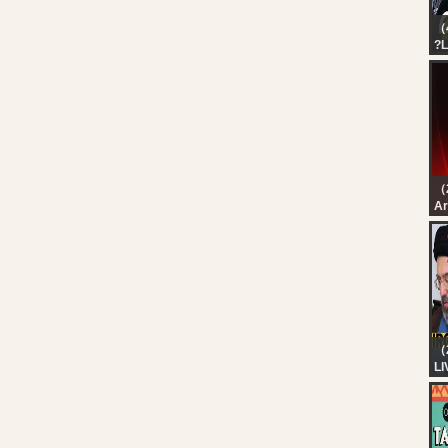
（
?L
PA
GA
E
DA
（
رة
رة
（
LI
IR
Kh