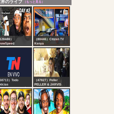
世界のライブ
（もっと見る）
128486）
（88446）Citizen TV
howSpeed
Kenya
INECRAFT
Citizen TV Live:
ARDCORE ALL
SSES DAY 2 ???‍♂️ft.
iCenat
68713）Todo
（47827）Peller
ticias
PELLER & JARVIS
 EN VIVO - SEGUÍ LA
WHITE WEDDING
RANSMISIÓN EN VIVO
E TODO NOTICIAS