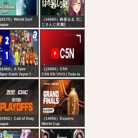
8175）World Surf
（16665）鈴原るる【に
ague
じさんじ所属】
LIVE - Outerknown
【ほの暮しの庭】#07
hiti Pro presented by
ほのぼの・・？スローラ
SEA 2026 - Day 1 -
イフ生活
ampionship Tour
ッ・・・！！！！！【に
じさんじ/鈴原るる 】
16460）A Spor
（15684）C5N
Spor Canlı Yayın ?
C5N EN VIVO | Toda la
ztepe 2-1
información en un solo
abzonspor Hazırlık
lugar | Seguí la
çı | İsmail Köybaşı
transmisión las 24
bile Maçı
horas
5502）Call of Duty
（14956）Esports
ague
World Cup
ll of Duty: Black Ops
TEKKEN 8 at EWC 26 -
Esports World Cup |
FINAL DAY!