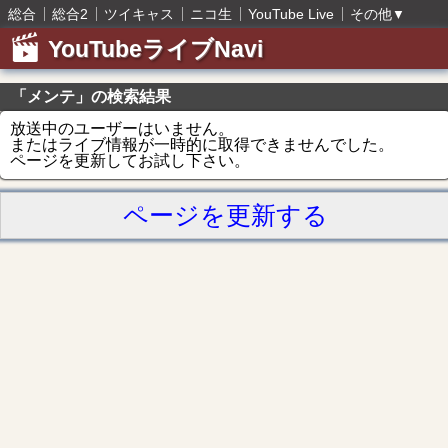
総合
総合2
ツイキャス
ニコ生
YouTube Live
その他
▼
YouTubeライブNavi
「メンテ」の検索結果
放送中のユーザーはいません。
またはライブ情報が一時的に取得できませんでした。
ページを更新してお試し下さい。
ページを更新する